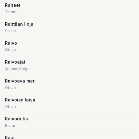
Raiteet
Tammi
Raittilan linja
Siltala
Raivo
Otava
Raivoajat
Johnny Kniga
Raivoava meri
Otava
Raivoisa laiva
Otava
Raivoraitis
Bazar
Raja