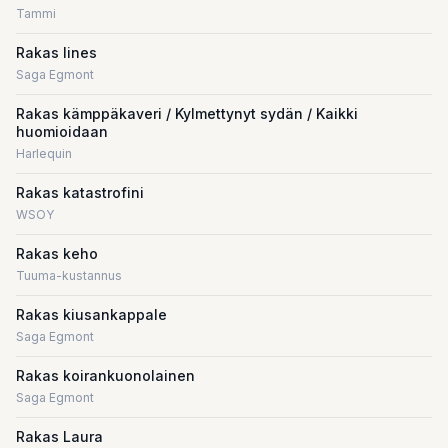
Tammi
Rakas Iines
Saga Egmont
Rakas kämppäkaveri / Kylmettynyt sydän / Kaikki
huomioidaan
Harlequin
Rakas katastrofini
WSOY
Rakas keho
Tuuma-kustannus
Rakas kiusankappale
Saga Egmont
Rakas koirankuonolainen
Saga Egmont
Rakas Laura