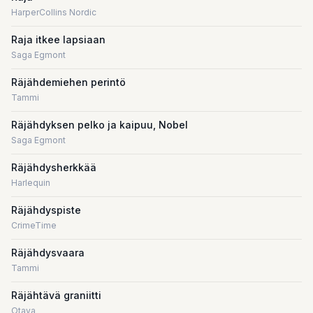
HarperCollins Nordic
Raja itkee lapsiaan
Saga Egmont
Räjähdemiehen perintö
Tammi
Räjähdyksen pelko ja kaipuu, Nobel
Saga Egmont
Räjähdysherkkää
Harlequin
Räjähdyspiste
CrimeTime
Räjähdysvaara
Tammi
Räjähtävä graniitti
Otava