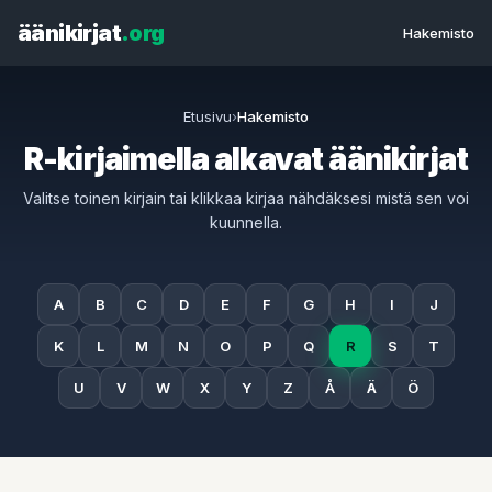
äänikirjat
.org
Hakemisto
Etusivu
›
Hakemisto
R-kirjaimella alkavat äänikirjat
Valitse toinen kirjain tai klikkaa kirjaa nähdäksesi mistä sen voi
kuunnella.
A
B
C
D
E
F
G
H
I
J
K
L
M
N
O
P
Q
R
S
T
U
V
W
X
Y
Z
Å
Ä
Ö