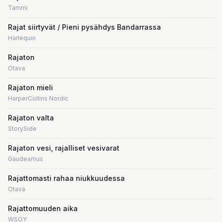
Tammi
Rajat siirtyvät / Pieni pysähdys Bandarrassa
Harlequin
Rajaton
Otava
Rajaton mieli
HarperCollins Nordic
Rajaton valta
StorySide
Rajaton vesi, rajalliset vesivarat
Gaudeamus
Rajattomasti rahaa niukkuudessa
Otava
Rajattomuuden aika
WSOY