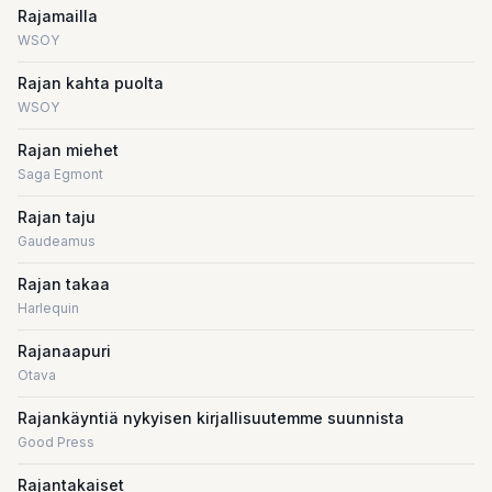
Rajamailla
WSOY
Rajan kahta puolta
WSOY
Rajan miehet
Saga Egmont
Rajan taju
Gaudeamus
Rajan takaa
Harlequin
Rajanaapuri
Otava
Rajankäyntiä nykyisen kirjallisuutemme suunnista
Good Press
Rajantakaiset