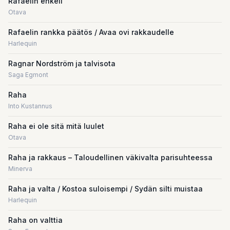
Rafaelin enkeli
Otava
Rafaelin rankka päätös / Avaa ovi rakkaudelle
Harlequin
Ragnar Nordström ja talvisota
Saga Egmont
Raha
Into Kustannus
Raha ei ole sitä mitä luulet
Otava
Raha ja rakkaus – Taloudellinen väkivalta parisuhteessa
Minerva
Raha ja valta / Kostoa suloisempi / Sydän silti muistaa
Harlequin
Raha on valttia