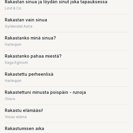
Rakastan sinua ja löydän sinut joka tapauksessa
Lind & Co
Rakastan vain sinua
Gyldendal Astra
Rakastanko minä sinua?
Harlequin
Rakastanko pahaa miestä?
Saga Egmont
Rakastettu perheenlisä
Harlequin
Rakastettuni minusta poispäin - runoja
Otava
Rakastu elämääsi!
Viisas elämä
Rakastumisen aika