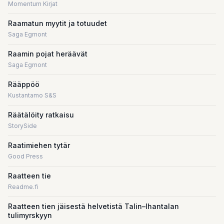
Momentum Kirjat
Raamatun myytit ja totuudet
Saga Egmont
Raamin pojat heräävät
Saga Egmont
Rääppöö
Kustantamo S&S
Räätälöity ratkaisu
StorySide
Raatimiehen tytär
Good Press
Raatteen tie
Readme.fi
Raatteen tien jäisestä helvetistä Talin–Ihantalan
tulimyrskyyn