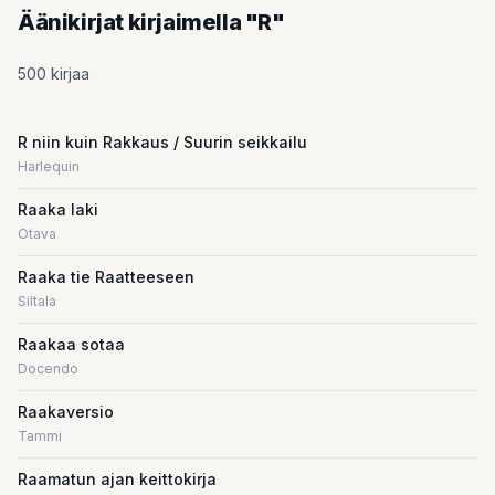
Äänikirjat kirjaimella "R"
500 kirjaa
R niin kuin Rakkaus / Suurin seikkailu
Harlequin
Raaka laki
Otava
Raaka tie Raatteeseen
Siltala
Raakaa sotaa
Docendo
Raakaversio
Tammi
Raamatun ajan keittokirja