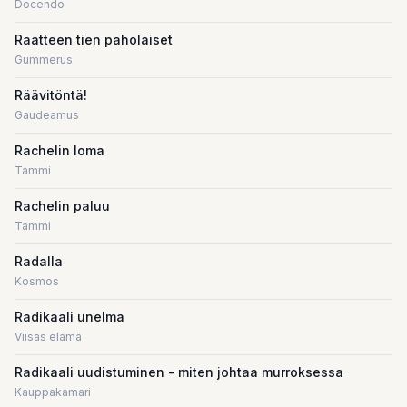
Docendo
Raatteen tien paholaiset
Gummerus
Räävitöntä!
Gaudeamus
Rachelin loma
Tammi
Rachelin paluu
Tammi
Radalla
Kosmos
Radikaali unelma
Viisas elämä
Radikaali uudistuminen - miten johtaa murroksessa
Kauppakamari