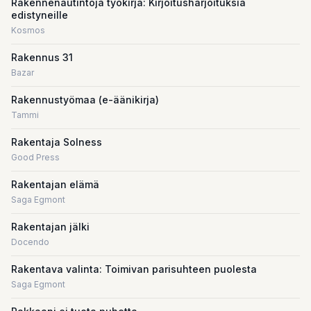
Rakennenautintoja työkirja: Kirjoitusharjoituksia
edistyneille
Kosmos
Rakennus 31
Bazar
Rakennustyömaa (e-äänikirja)
Tammi
Rakentaja Solness
Good Press
Rakentajan elämä
Saga Egmont
Rakentajan jälki
Docendo
Rakentava valinta: Toimivan parisuhteen puolesta
Saga Egmont