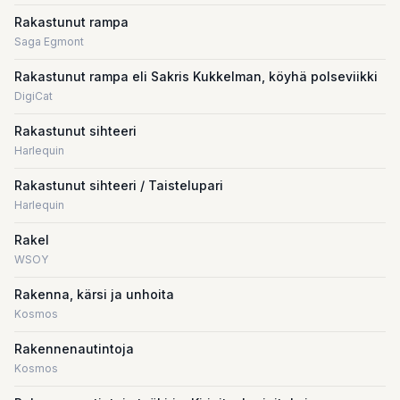
Rakastunut rampa
Saga Egmont
Rakastunut rampa eli Sakris Kukkelman, köyhä polseviikki
DigiCat
Rakastunut sihteeri
Harlequin
Rakastunut sihteeri / Taistelupari
Harlequin
Rakel
WSOY
Rakenna, kärsi ja unhoita
Kosmos
Rakennenautintoja
Kosmos