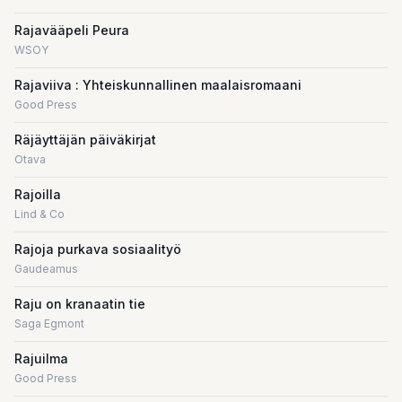
Rajavääpeli Peura
WSOY
Rajaviiva : Yhteiskunnallinen maalaisromaani
Good Press
Räjäyttäjän päiväkirjat
Otava
Rajoilla
Lind & Co
Rajoja purkava sosiaalityö
Gaudeamus
Raju on kranaatin tie
Saga Egmont
Rajuilma
Good Press