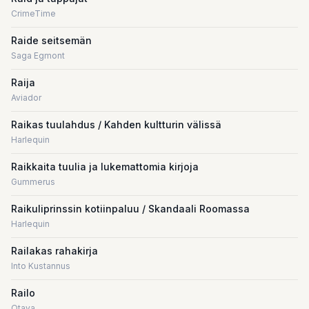
CrimeTime
Raide seitsemän
Saga Egmont
Raija
Aviador
Raikas tuulahdus / Kahden kultturin välissä
Harlequin
Raikkaita tuulia ja lukemattomia kirjoja
Gummerus
Raikuliprinssin kotiinpaluu / Skandaali Roomassa
Harlequin
Railakas rahakirja
Into Kustannus
Railo
Otava