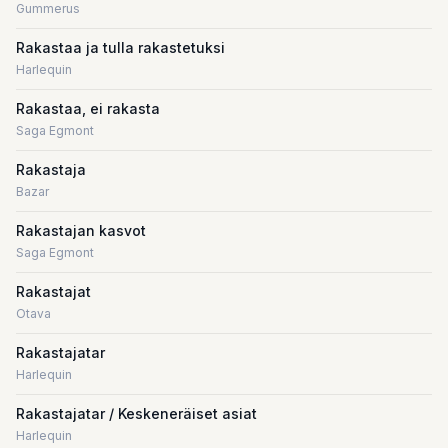
Gummerus
Rakastaa ja tulla rakastetuksi
Harlequin
Rakastaa, ei rakasta
Saga Egmont
Rakastaja
Bazar
Rakastajan kasvot
Saga Egmont
Rakastajat
Otava
Rakastajatar
Harlequin
Rakastajatar / Keskeneräiset asiat
Harlequin