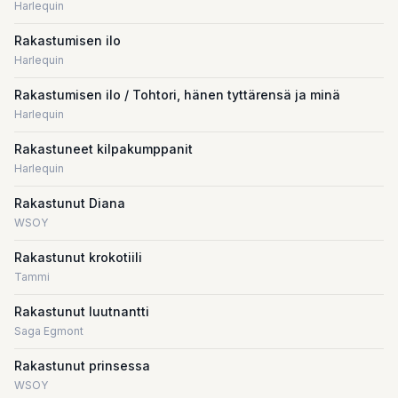
Harlequin
Rakastumisen ilo
Harlequin
Rakastumisen ilo / Tohtori, hänen tyttärensä ja minä
Harlequin
Rakastuneet kilpakumppanit
Harlequin
Rakastunut Diana
WSOY
Rakastunut krokotiili
Tammi
Rakastunut luutnantti
Saga Egmont
Rakastunut prinsessa
WSOY