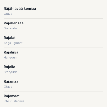
Räjähtävää kemiaa
Otava
Rajakansaa
Docendo
Rajalat
Saga Egmont
Rajalinja
Harlequin
Rajalla
StorySide
Rajamaa
Otava
Rajamaat
Into Kustannus