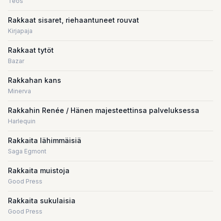
Teos
Rakkaat sisaret, riehaantuneet rouvat
Kirjapaja
Rakkaat tytöt
Bazar
Rakkahan kans
Minerva
Rakkahin Renée / Hänen majesteettinsa palveluksessa
Harlequin
Rakkaita lähimmäisiä
Saga Egmont
Rakkaita muistoja
Good Press
Rakkaita sukulaisia
Good Press