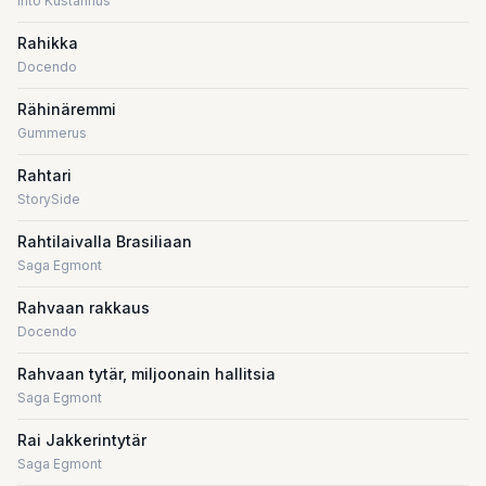
Into Kustannus
Rahikka
Docendo
Rähinäremmi
Gummerus
Rahtari
StorySide
Rahtilaivalla Brasiliaan
Saga Egmont
Rahvaan rakkaus
Docendo
Rahvaan tytär, miljoonain hallitsia
Saga Egmont
Rai Jakkerintytär
Saga Egmont