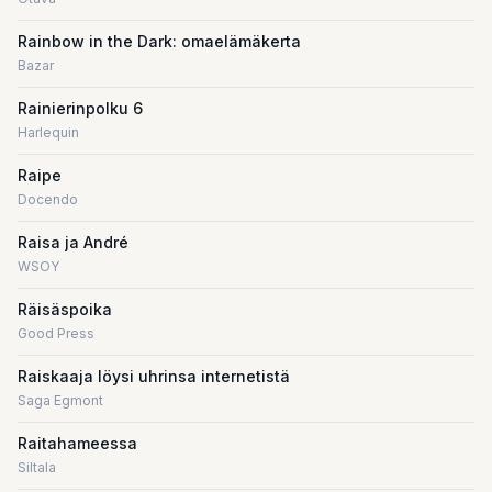
Rainbow in the Dark: omaelämäkerta
Bazar
Rainierinpolku 6
Harlequin
Raipe
Docendo
Raisa ja André
WSOY
Räisäspoika
Good Press
Raiskaaja löysi uhrinsa internetistä
Saga Egmont
Raitahameessa
Siltala