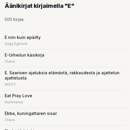
Äänikirjat kirjaimella "E"
500 kirjaa
E niin kuin epäilty
Saga Egmont
E-Urheilun käsikirja
Otava
E. Saarisen ajatuksia elämästä, rakkaudesta ja ajattelun
ajattelusta
WSOY
Eat Pray Love
Gummerus
Ebba, kuningattaren sisar
Otava