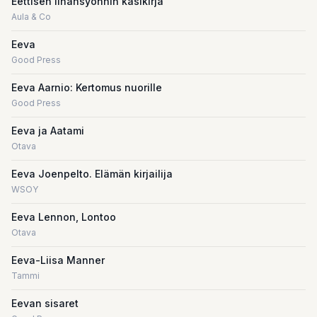
Eettisen lihansyönnin käsikirja
Aula & Co
Eeva
Good Press
Eeva Aarnio: Kertomus nuorille
Good Press
Eeva ja Aatami
Otava
Eeva Joenpelto. Elämän kirjailija
WSOY
Eeva Lennon, Lontoo
Otava
Eeva-Liisa Manner
Tammi
Eevan sisaret