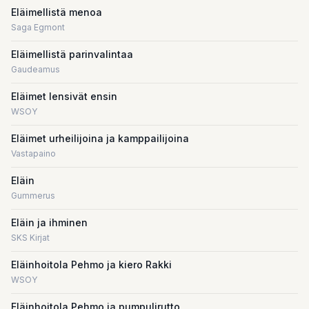
Eläimellistä menoa
Saga Egmont
Eläimellistä parinvalintaa
Gaudeamus
Eläimet lensivät ensin
WSOY
Eläimet urheilijoina ja kamppailijoina
Vastapaino
Eläin
Gummerus
Eläin ja ihminen
SKS Kirjat
Eläinhoitola Pehmo ja kiero Rakki
WSOY
Eläinhoitola Pehmo ja pumpulirutto