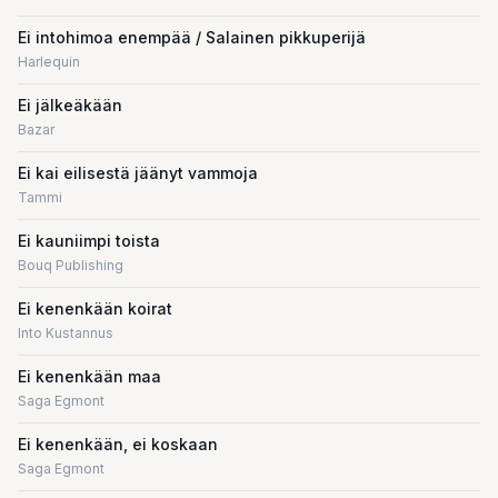
Ei intohimoa enempää / Salainen pikkuperijä
Harlequin
Ei jälkeäkään
Bazar
Ei kai eilisestä jäänyt vammoja
Tammi
Ei kauniimpi toista
Bouq Publishing
Ei kenenkään koirat
Into Kustannus
Ei kenenkään maa
Saga Egmont
Ei kenenkään, ei koskaan
Saga Egmont