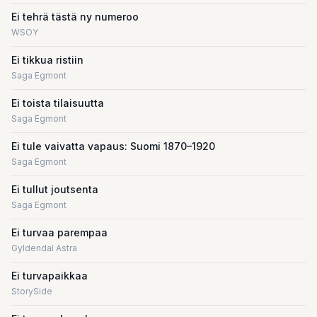
Ei tehrä tästä ny numeroo
WSOY
Ei tikkua ristiin
Saga Egmont
Ei toista tilaisuutta
Saga Egmont
Ei tule vaivatta vapaus: Suomi 1870–1920
Saga Egmont
Ei tullut joutsenta
Saga Egmont
Ei turvaa parempaa
Gyldendal Astra
Ei turvapaikkaa
StorySide