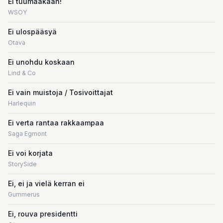
Ei tuumaakaan!
WSOY
Ei ulospääsyä
Otava
Ei unohdu koskaan
Lind & Co
Ei vain muistoja / Tosivoittajat
Harlequin
Ei verta rantaa rakkaampaa
Saga Egmont
Ei voi korjata
StorySide
Ei, ei ja vielä kerran ei
Gummerus
Ei, rouva presidentti