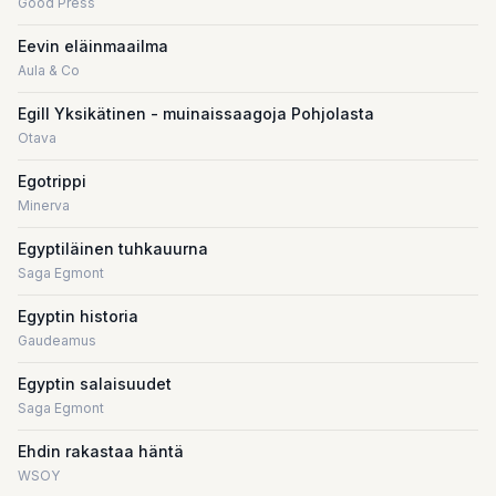
Good Press
Eevin eläinmaailma
Aula & Co
Egill Yksikätinen - muinaissaagoja Pohjolasta
Otava
Egotrippi
Minerva
Egyptiläinen tuhkauurna
Saga Egmont
Egyptin historia
Gaudeamus
Egyptin salaisuudet
Saga Egmont
Ehdin rakastaa häntä
WSOY