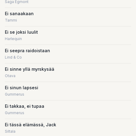
Saga Egmont
Ei sanaakaan
Tammi
Ei se joksi luulit
Harlequin
Ei seepra raidoistaan
Lind & Co
Ei sinne yllä myrskysää
Otava
Ei sinun lapsesi
Gummerus
Ei takkaa, ei tupaa
Gummerus
Ei tässä elämässä, Jack
Siltala