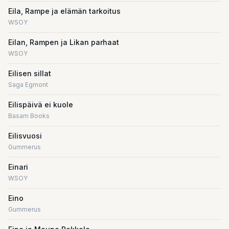
Eila, Rampe ja elämän tarkoitus
WSOY
Eilan, Rampen ja Likan parhaat
WSOY
Eilisen sillat
Saga Egmont
Eilispäivä ei kuole
Basam Books
Eilisvuosi
Gummerus
Einari
WSOY
Eino
Gummerus