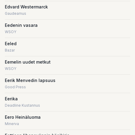
Edvard Westermarck
Gaudeamus
Eedenin vasara
WSOY
Eeled
Bazar
Eemelin uudet metkut
WSOY
Eerik Menvedin lapsuus
Good Press
Eerika
Deadline Kustannus
Eero Heinäluoma
Minerva