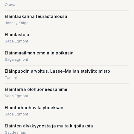
Otava
Eläinlääkärinä teurastamossa
Johnny Kniga
Eläinlastuja
Saga Egmont
Eläinmaailman emoja ja poikasia
Saga Egmont
Eläinpuodin arvoitus. Lasse-Maijan etsivätoimisto
Tammi
Eläintarha olohuoneessamme
Saga Egmont
Eläintarhanhuvila yhdeksän
Saga Egmont
Eläinten älykkyydestä ja muita kirjoituksia
Gaudeamus