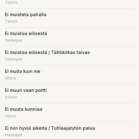
Tammi
Ei muisteta pahalla
Tammi
Ei muistoa eilisestä
Harlequin
Ei muistoa eilisestä / Tähtikirkas taivas
Harlequin
Ei muita kuin me
Otava
Ei muuri vaan portti
Icasos
Ei muuta kunniaa
Otava
Ei niin hyviä aikeita / Tuhlaajatytön paluu
Harlequin