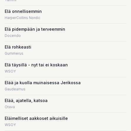
Elä onnellisemmin
HarperCollins Nordic
Elä pidempään ja terveemmin
Docendo
Elä rohkeasti
Gummerus
Elä täysillä - nyt tai ei koskaan
WSOY
Elää ja kuolla muinaisessa Jerikossa
Gaudeamus
Elää, ajatella, katsoa
Otava
Eläimelliset aakkoset aikuisille
WSOY