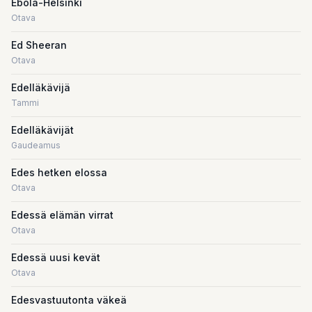
Ebola-Helsinki
Otava
Ed Sheeran
Otava
Edelläkävijä
Tammi
Edelläkävijät
Gaudeamus
Edes hetken elossa
Otava
Edessä elämän virrat
Otava
Edessä uusi kevät
Otava
Edesvastuutonta väkeä