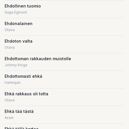
Ehdollinen tuomio
Saga Egmont
Ehdonalainen
Otava
Ehdoton valta
Otava
Ehdottoman rakkauden muistolle
Johnny Kniga
Ehdottomasti ehkä
Harlequin
Ehkä rakkaus oli totta
Otava
Ehkä tää tästä
Avain
Ehkä tällä kertaa