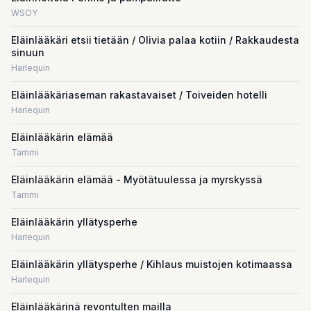
WSOY
Eläinlääkäri etsii tietään / Olivia palaa kotiin / Rakkaudesta
sinuun
Harlequin
Eläinlääkäriaseman rakastavaiset / Toiveiden hotelli
Harlequin
Eläinlääkärin elämää
Tammi
Eläinlääkärin elämää - Myötätuulessa ja myrskyssä
Tammi
Eläinlääkärin yllätysperhe
Harlequin
Eläinlääkärin yllätysperhe / Kihlaus muistojen kotimaassa
Harlequin
Eläinlääkärinä revontulten mailla