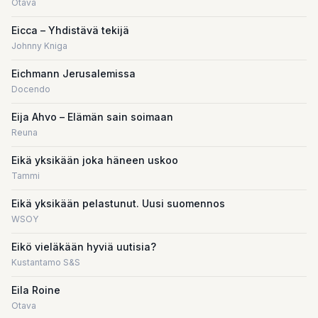
Otava
Eicca – Yhdistävä tekijä
Johnny Kniga
Eichmann Jerusalemissa
Docendo
Eija Ahvo – Elämän sain soimaan
Reuna
Eikä yksikään joka häneen uskoo
Tammi
Eikä yksikään pelastunut. Uusi suomennos
WSOY
Eikö vieläkään hyviä uutisia?
Kustantamo S&S
Eila Roine
Otava