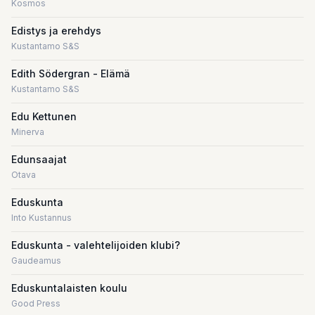
Kosmos
Edistys ja erehdys
Kustantamo S&S
Edith Södergran - Elämä
Kustantamo S&S
Edu Kettunen
Minerva
Edunsaajat
Otava
Eduskunta
Into Kustannus
Eduskunta - valehtelijoiden klubi?
Gaudeamus
Eduskuntalaisten koulu
Good Press