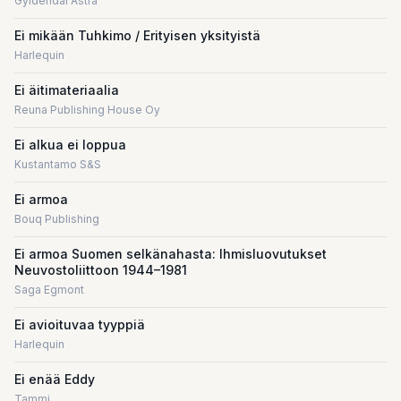
Gyldendal Astra
Ei mikään Tuhkimo / Erityisen yksityistä
Harlequin
Ei äitimateriaalia
Reuna Publishing House Oy
Ei alkua ei loppua
Kustantamo S&S
Ei armoa
Bouq Publishing
Ei armoa Suomen selkänahasta: Ihmisluovutukset
Neuvostoliittoon 1944–1981
Saga Egmont
Ei avioituvaa tyyppiä
Harlequin
Ei enää Eddy
Tammi