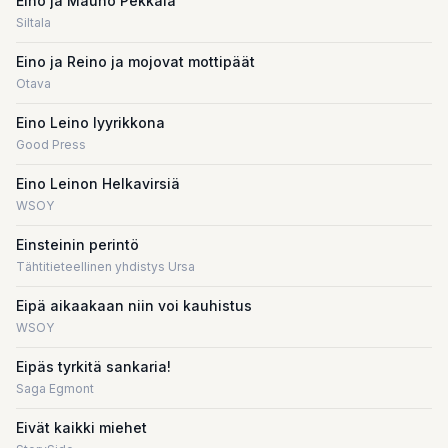
Eino ja Mauno Pekkala
Siltala
Eino ja Reino ja mojovat mottipäät
Otava
Eino Leino lyyrikkona
Good Press
Eino Leinon Helkavirsiä
WSOY
Einsteinin perintö
Tähtitieteellinen yhdistys Ursa
Eipä aikaakaan niin voi kauhistus
WSOY
Eipäs tyrkitä sankaria!
Saga Egmont
Eivät kaikki miehet