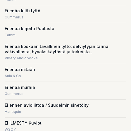
Ei enää kiltti tyttö
Gummerus
Ei enää kirjeitä Puolasta
Tammi
Ei enää koskaan tavallinen tyttö: selviytyjän tarina
väkivallasta, hyväksikäytöstä ja törkeistä
seksuaalirikoksista
Vibery Audiobooks
Ei enää mitään
Aula & Co
Ei enää murhia
Gummerus
Ei ennen avioliittoa / Suudelmin sinetöity
Harlequin
EI ILMESTY Kuviot
WSOY