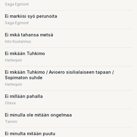
Saga Egmont
Ei markiisi syö perunoita
Saga Egmont
Ei mikä tahansa metsä
Into Kustannus
Ei mikään Tuhkimo
Harlequin
Ei mikään Tuhkimo / Avioero sisilialaiseen tapaan /
Sopimaton suhde
Harlequin
Ei millään pahalla
Otava
Ei minulla ole mitään ongelmaa
Tammi
Ei minulta mitään puutu