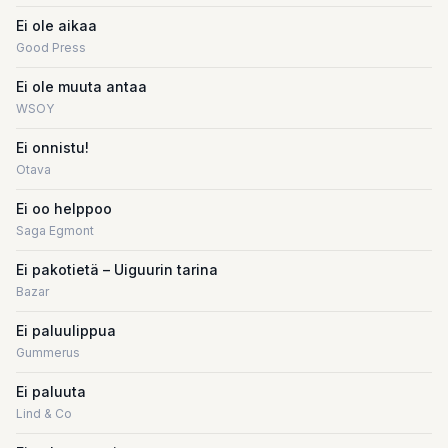
Ei ole aikaa
Good Press
Ei ole muuta antaa
WSOY
Ei onnistu!
Otava
Ei oo helppoo
Saga Egmont
Ei pakotietä – Uiguurin tarina
Bazar
Ei paluulippua
Gummerus
Ei paluuta
Lind & Co