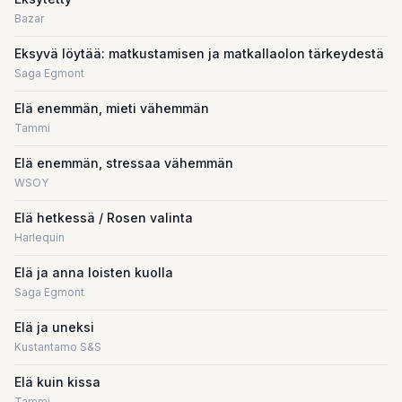
Bazar
Eksyvä löytää: matkustamisen ja matkallaolon tärkeydestä
Saga Egmont
Elä enemmän, mieti vähemmän
Tammi
Elä enemmän, stressaa vähemmän
WSOY
Elä hetkessä / Rosen valinta
Harlequin
Elä ja anna loisten kuolla
Saga Egmont
Elä ja uneksi
Kustantamo S&S
Elä kuin kissa
Tammi