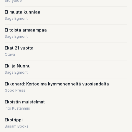
StorySide
Ei muuta kunniaa
Saga Egmont
Ei toista armaampaa
Saga Egmont
Ekat 21 vuotta
Otava
Eki ja Nunnu
Saga Egmont
Ekkehard: Kertoelma kymmenenneltä vuosisadalta
Good Press
Ekoistin muistelmat
Into Kustannus
Ekotrippi
Basam Books