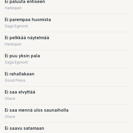
Ei paluuta entiseen
Harlequin
Ei parempaa huomista
Saga Egmont
Ei pelkkää näytelmää
Harlequin
Ei puu yksin pala
Saga Egmont
Ei rahallakaan
Good Press
Ei saa elvyttää
Otava
Ei saa mennä ulos saunaiholla
Otava
Ei saavu satamaan