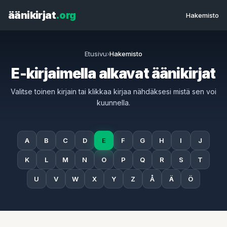
äänikirjat
.org
Hakemisto
Etusivu
›
Hakemisto
E-kirjaimella alkavat äänikirjat
Valitse toinen kirjain tai klikkaa kirjaa nähdäksesi mistä sen voi
kuunnella.
A
B
C
D
E
F
G
H
I
J
K
L
M
N
O
P
Q
R
S
T
U
V
W
X
Y
Z
Å
Ä
Ö