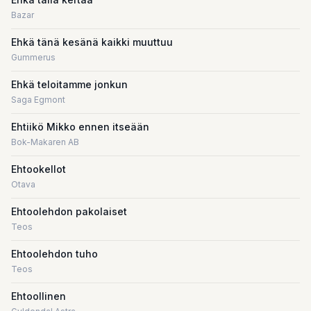
Bazar
Ehkä tänä kesänä kaikki muuttuu
Gummerus
Ehkä teloitamme jonkun
Saga Egmont
Ehtiikö Mikko ennen itseään
Bok-Makaren AB
Ehtookellot
Otava
Ehtoolehdon pakolaiset
Teos
Ehtoolehdon tuho
Teos
Ehtoollinen