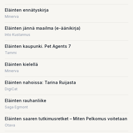
Eläinten ennätyskirja
Minerva
Eläinten jännä maailma (e-äänikirja)
Into Kustannus
Eläinten kaupunki. Pet Agents 7
Tammi
Eläinten kielellä
Minerva
Eläinten nahoissa: Tarina Ruijasta
DigiCat
Eläinten rauhanliike
Saga Egmont
Eläinten saaren tutkimusretket – Miten Pelkomus voitetaan
Otava