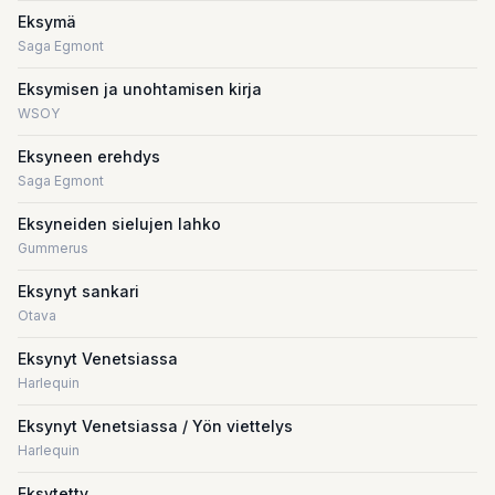
Eksymä
Saga Egmont
Eksymisen ja unohtamisen kirja
WSOY
Eksyneen erehdys
Saga Egmont
Eksyneiden sielujen lahko
Gummerus
Eksynyt sankari
Otava
Eksynyt Venetsiassa
Harlequin
Eksynyt Venetsiassa / Yön viettelys
Harlequin
Eksytetty