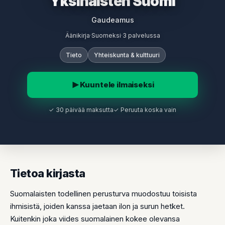
Yksinäisten Suomi
Gaudeamus
Äänikirja
·
Suomeksi
·
3 palvelussa
Tieto
Yhteiskunta & kulttuuri
Kuuntele ilmaiseksi
✓ 30 päivää maksutta
✓ Peruuta koska vain
Tietoa kirjasta
Suomalaisten todellinen perusturva muodostuu toisista
ihmisistä, joiden kanssa jaetaan ilon ja surun hetket.
Kuitenkin joka viides suomalainen kokee olevansa