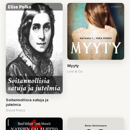
Myyty
Lind & Co
Soitannollisia satuja ja
jutelmia
Good Press