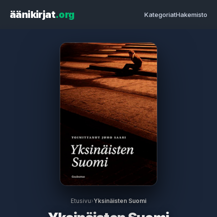
äänikirjat
.org
Kategoriat
Hakemisto
Etusivu
›
Yksinäisten Suomi