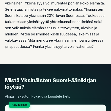
yksinäinen. Yksinäisyys voi murentaa pohjan koko elämältä.
Se eristää, lannistaa ja tekee näkymättömäksi. Yksinäisten
Suomi katsoo yksinäisiin 2010-luvun Suomessa. Teoksessa
tarkastellaan yksinäisyyttä yhteiskunnallisena ilmiönä sekä
sen vaikutuksia elämänlaatuun ja terveyteen, aivoihin ja
mieleen. Miten se ilmenee kirjallisuudessa, iskelmissä ja
valokuvissa? Mitä merkitsee yksin jääminen parisuhteessa
ja lapsuudessa? Kuinka yksinäisyyttä voisi vähentää?
Mistä Yksinäisten Suomi-äänikirjan
löytää?
Aloita maksuton kokeilu ja kuuntele heti.