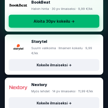
BookBeat
Halvin hinta · 30 pv ilmaiseksi · 9,99 €/kk
Aloita 30pv kokeilu →
Storytel
Suurin valikoima · Ilmainen kokeilu · 9,99
€/kk
Kokeile ilmaiseksi →
Nextory
Myös lehdet · 14 pv ilmaiseksi · 11,99 €/kk
Kokeile ilmaiseksi →