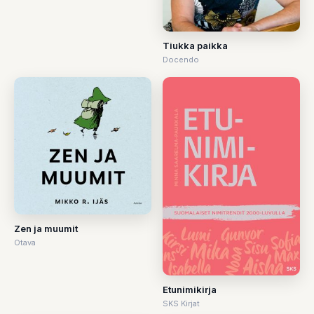
Tiukka paikka
Docendo
Zen ja muumit
Otava
Etunimikirja
SKS Kirjat