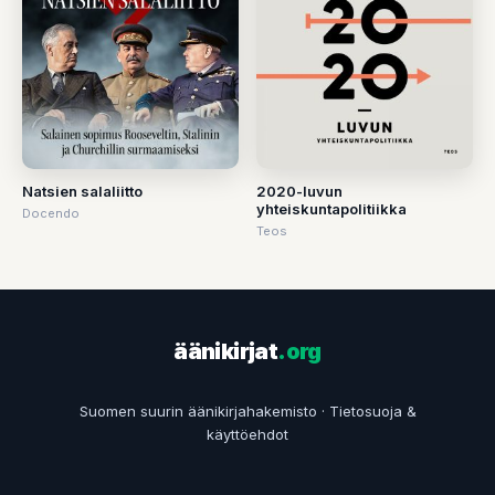
Natsien salaliitto
2020-luvun
yhteiskuntapolitiikka
Docendo
Teos
äänikirjat
.org
Suomen suurin äänikirjahakemisto ·
Tietosuoja &
käyttöehdot