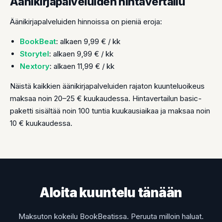
Äänikirjapalveluiden hintavertailu
Äänikirjapalveluiden hinnoissa on pieniä eroja:
BookBeat
: alkaen 9,99 € / kk
Storytel
: alkaen 9,99 € / kk
Nextory
: alkaen 11,99 € / kk
Näistä kaikkien äänikirjapalveluiden rajaton kuunteluoikeus
maksaa noin 20–25 € kuukaudessa. Hintavertailun basic-
paketti sisältää noin 100 tuntia kuukausiaikaa ja maksaa noin
10 € kuukaudessa.
Aloita kuuntelu tänään
Maksuton kokeilu BookBeatissa. Peruuta milloin haluat.