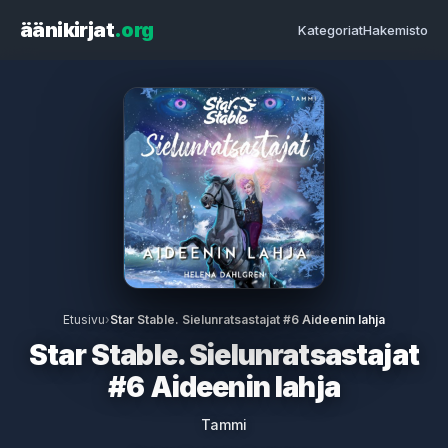
äänikirjat
.org
Kategoriat
Hakemisto
Etusivu
›
Star Stable. Sielunratsastajat #6 Aideenin lahja
Star Stable. Sielunratsastajat
#6 Aideenin lahja
Tammi