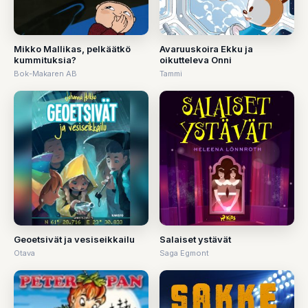
Mikko Mallikas, pelkäätkö
Avaruuskoira Ekku ja
kummituksia?
oikutteleva Onni
Bok-Makaren AB
Tammi
Geoetsivät ja vesiseikkailu
Salaiset ystävät
Otava
Saga Egmont