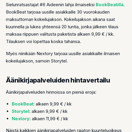
Sielunratsastajat #6 Aideenin lahja ilmaiseksi
BookBeatillä
.
BookBeat tarjoaa uusille asiakkaille 30 vuorokauden
maksuttoman kokeilujakson. Kokeilujakson aikana saat
kuunnella ja lukea yhteensä 20 tuntia, jonka jälkeen tilaus
maksaa riippuen valitusta paketista alkaen 9,99 € / kk.
Tilauksen voi lopettaa koska tahansa.
Myös niinikään Nextory tarjoaa uusille asiakkaille ilmaisen
kokeilujakson, samoin Storytel.
Äänikirjapalveluiden hintavertailu
Äänikirjapalveluiden hinnoissa on pieniä eroja:
BookBeat
: alkaen 9,99 € / kk
Storytel
: alkaen 9,99 € / kk
Nextory
: alkaen 11,99 € / kk
Näistä kaikkien äänikirjapalveluiden rajaton kuunteluoikeus