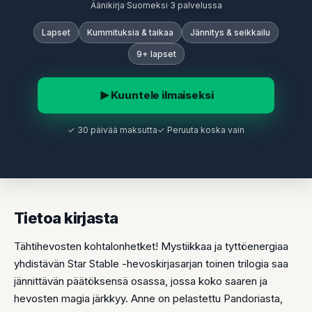
Äänikirja
·
Suomeksi
·
3 palvelussa
Lapset
Kummituksia & taikaa
Jännitys & seikkailu
9+ lapset
Kuuntele ilmaiseksi
✓ 30 päivää maksutta
✓ Peruuta koska vain
Tietoa kirjasta
Tähtihevosten kohtalonhetket! Mystiikkaa ja tyttöenergiaa
yhdistävän Star Stable -hevoskirjasarjan toinen trilogia saa
jännittävän päätöksensä osassa, jossa koko saaren ja
hevosten magia järkkyy. Anne on pelastettu Pandoriasta,