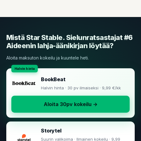
Mistä Star Stable. Sielunratsastajat #6
Aideenin lahja-äänikirjan löytää?
Aloita maksuton kokeilu ja kuuntele heti.
BookBeat
Halvin hinta · 30 pv ilmaiseksi · 9,99 €/kk
Aloita 30pv kokeilu →
Storytel
Suurin valikoima · Ilmainen kokeilu · 9,99