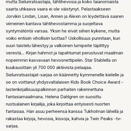
mutta Sielunratsastajia, tähtihevosia ja koko taianomaista
saarta uhkaava vaara ei ole väistynyt. Pelastaakseen
Jorvikin Lindan, Lisan, Annen ja Alexin on löydettävä saaren
viimeinen kantava tähtihevostamma ja suojeltava
syntymätöntä varsaa. Yksin he eivät siihen kykene, mutta
voiko entisiin vihollisiin luottaa? Uskollisuus punnitaan, kun
suuri taistelu lähestyy ja valkoinen lumipeite täplittyy
verestä… Kirjan hahmot ja tapahtumat perustuvat maailman
nopeimmin kasvavaan hevosnettipeliin. Star Stablella on
kuukausittain yli 700 000 aktiivista pelaajaa.
Sielunratsastajat-sarjaa on käännetty kymmenelle kielelle ja
se on voittanut yhdysvaltalaisen Kids Book Choice Award -
lastenkirjallisuuspalkinnon parhaiten rakennettuna
fantasiamaailmana. Helena Dahlgren on suosittu
ruotsalainen kirjailija, joka kirjoittaa erityisesti nuorten
fantasiaa. Hän asuu perheensä kanssa Tukholman lähellä ja
rakastaa kirjoja, hevosia, kissoja, kahvia ja Twin Peaks -tv-
sarjaa.