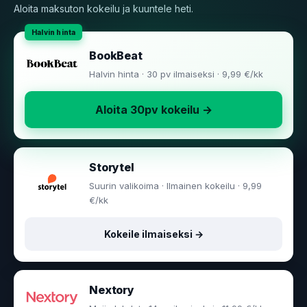
Aloita maksuton kokeilu ja kuuntele heti.
BookBeat
Halvin hinta · 30 pv ilmaiseksi · 9,99 €/kk
Aloita 30pv kokeilu →
Storytel
Suurin valikoima · Ilmainen kokeilu · 9,99
€/kk
Kokeile ilmaiseksi →
Nextory