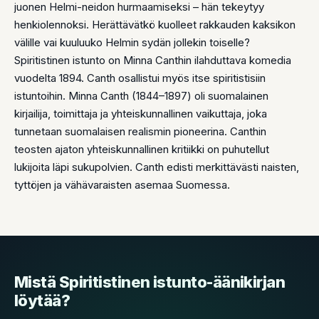
juonen Helmi-neidon hurmaamiseksi – hän tekeytyy
henkiolennoksi. Herättävätkö kuolleet rakkauden kaksikon
välille vai kuuluuko Helmin sydän jollekin toiselle?
Spiritistinen istunto on Minna Canthin ilahduttava komedia
vuodelta 1894. Canth osallistui myös itse spiritistisiin
istuntoihin. Minna Canth (1844–1897) oli suomalainen
kirjailija, toimittaja ja yhteiskunnallinen vaikuttaja, joka
tunnetaan suomalaisen realismin pioneerina. Canthin
teosten ajaton yhteiskunnallinen kritiikki on puhutellut
lukijoita läpi sukupolvien. Canth edisti merkittävästi naisten,
tyttöjen ja vähävaraisten asemaa Suomessa.
Mistä Spiritistinen istunto-äänikirjan
löytää?