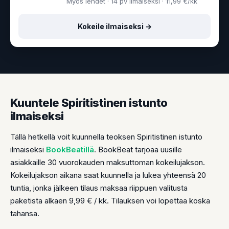
Myös lehdet · 14 pv ilmaiseksi · 11,99 €/kk
Kokeile ilmaiseksi →
Kuuntele Spiritistinen istunto
ilmaiseksi
Tällä hetkellä voit kuunnella teoksen Spiritistinen istunto
ilmaiseksi
BookBeatillä
. BookBeat tarjoaa uusille
asiakkaille 30 vuorokauden maksuttoman kokeilujakson.
Kokeilujakson aikana saat kuunnella ja lukea yhteensä 20
tuntia, jonka jälkeen tilaus maksaa riippuen valitusta
paketista alkaen 9,99 € / kk. Tilauksen voi lopettaa koska
tahansa.