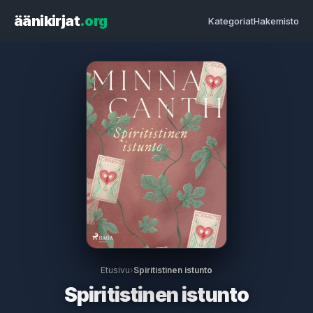
äänikirjat
.org
Kategoriat
Hakemisto
Etusivu
›
Spiritistinen istunto
Spiritistinen istunto