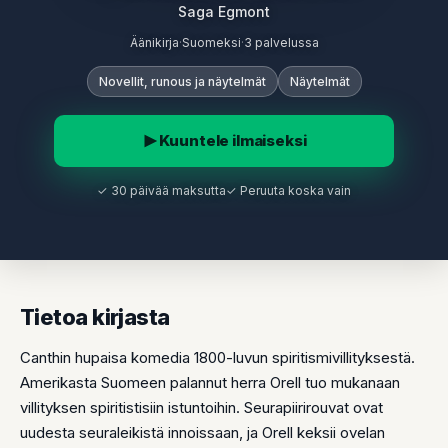
Saga Egmont
Äänikirja
·
Suomeksi
·
3 palvelussa
Novellit, runous ja näytelmät
Näytelmät
Kuuntele ilmaiseksi
✓ 30 päivää maksutta
✓ Peruuta koska vain
Tietoa kirjasta
Canthin hupaisa komedia 1800-luvun spiritismivillityksestä.
Amerikasta Suomeen palannut herra Orell tuo mukanaan
villityksen spiritistisiin istuntoihin. Seurapiirirouvat ovat
uudesta seuraleikistä innoissaan, ja Orell keksii ovelan