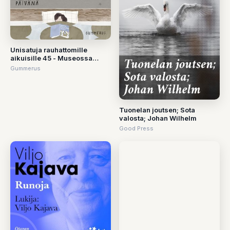
Unisatuja rauhattomille
aikuisille 45 - Museossa
paahteisena päivänä
Gummerus
Tuonelan joutsen; Sota
valosta; Johan Wilhelm
Good Press