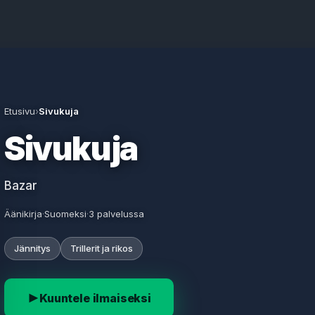
Etusivu
›
Sivukuja
Sivukuja
Bazar
Äänikirja
·
Suomeksi
·
3 palvelussa
Jännitys
Trillerit ja rikos
Kuuntele ilmaiseksi