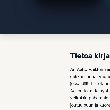
Tietoa kirj
Ari Aalto -dekkarisa
dekkarisarjaa. Vauhd
jossa diilit hierota
Aallon toimittajays
velkoihin pahamaine
joutuu puun ja kuore