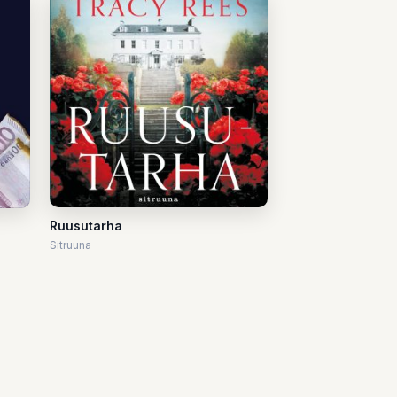
Ruusutarha
Sitruuna