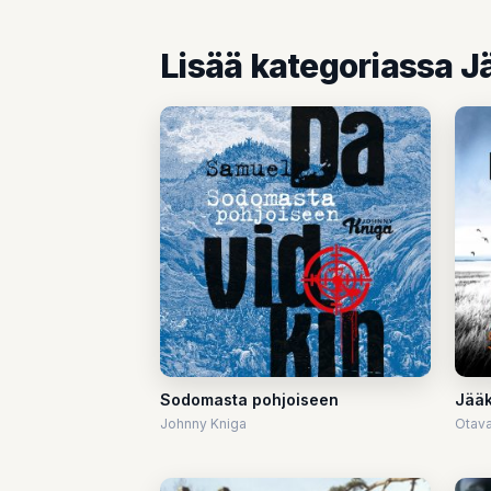
Lisää kategoriassa J
Sodomasta pohjoiseen
Jääk
Johnny Kniga
Otav