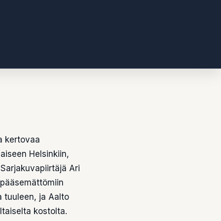
ta kertovaa
laiseen Helsinkiin,
Sarjakuvapiirtäjä Ari
sepääsemättömiin
 tuuleen, ja Aalto
taiselta kostolta.