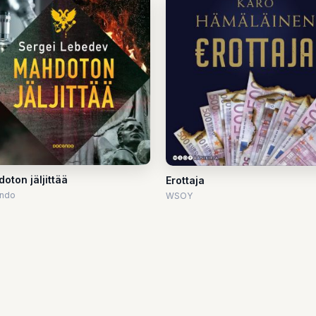
oton jäljittää
Erottaja
ndo
WSOY