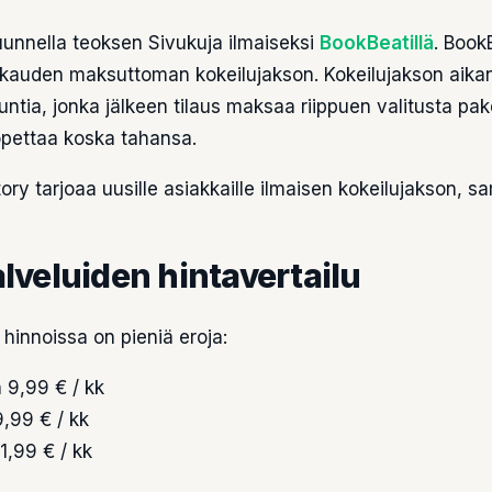
kuunnella teoksen Sivukuja ilmaiseksi
BookBeatillä
. Book
okauden maksuttoman kokeilujakson. Kokeilujakson aikan
ntia, jonka jälkeen tilaus maksaa riippuen valitusta pak
lopettaa koska tahansa.
ry tarjoaa uusille asiakkaille ilmaisen kokeilujakson, sa
lveluiden hintavertailu
 hinnoissa on pieniä eroja:
n 9,99 € / kk
9,99 € / kk
11,99 € / kk