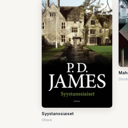
Mahd
Doce
Syystanssiaiset
Otava