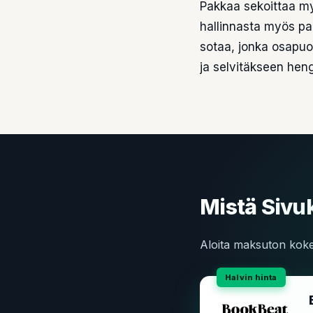
Pakkaa sekoittaa myö
hallinnasta myös pa
sotaa, jonka osapuo
ja selvitäkseen heng
Mistä Sivuk
Aloita maksuton kokei