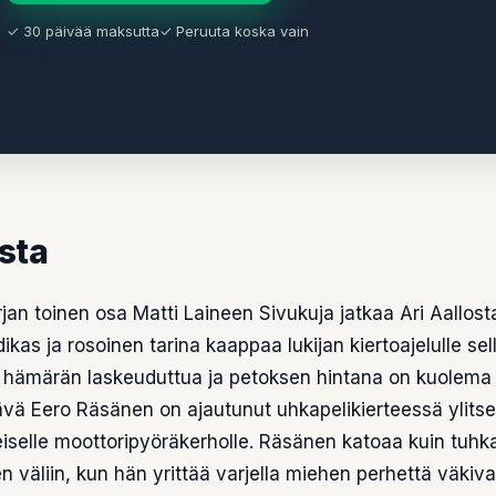
✓ 30 päivää maksutta
✓ Peruuta koska vain
asta
rjan toinen osa Matti Laineen Sivukuja jatkaa Ari Aallos
ikas ja rosoinen tarina kaappaa lukijan kiertoajelulle sel
an hämärän laskeuduttua ja petoksen hintana on kuolema 
tävä Eero Räsänen on ajautunut uhkapelikierteessä ylit
iselle moottoripyöräkerholle. Räsänen katoaa kuin tuhka
n väliin, kun hän yrittää varjella miehen perhettä väkival