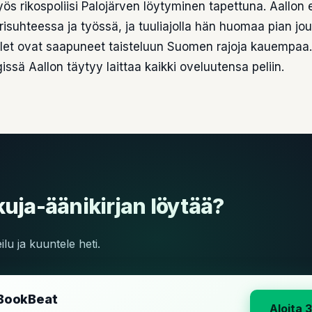
s rikospoliisi Palojärven löytyminen tapettuna. Aallon 
risuhteessa ja työssä, ja tuuliajolla hän huomaa pian jo
let ovat saapuneet taisteluun Suomen rajoja kauempaa. 
issä Aallon täytyy laittaa kaikki oveluutensa peliin.
uja-äänikirjan löytää?
lu ja kuuntele heti.
BookBeat
Aloita 