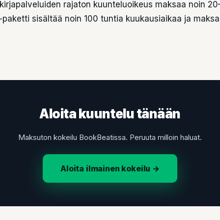
ikirjapalveluiden rajaton kuunteluoikeus maksaa noin 2
-paketti sisältää noin 100 tuntia kuukausiaikaa ja maksa
Aloita kuuntelu tänään
Maksuton kokeilu BookBeatissa. Peruuta milloin haluat.
Aloita ilmainen kokeilu →