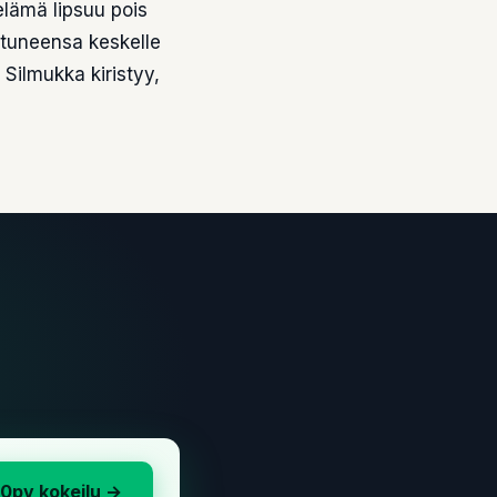
elämä lipsuu pois
utuneensa keskelle
Silmukka kiristyy,
30pv kokeilu →