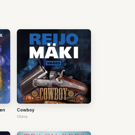
nen
Cowboy
Otava