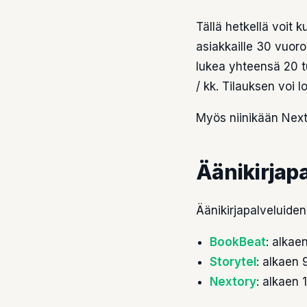
Tällä hetkellä voit 
asiakkaille 30 vuor
lukea yhteensä 20 tu
/ kk. Tilauksen voi 
Myös niinikään Nexto
Äänikirjapa
Äänikirjapalveluiden
BookBeat
: alkae
Storytel
: alkaen 
Nextory
: alkaen 