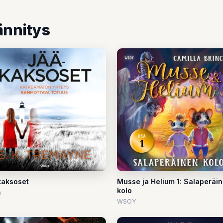
ännitys
aksoset
Musse ja Helium 1: Salaperäi
kolo
a
WSOY