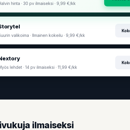
Halvin hinta · 30 pv ilmaiseksi · 9,99 €/kk
Storytel
Koke
Suurin valikoima · Ilmainen kokeilu · 9,99 €/kk
Nextory
Koke
Myös lehdet · 14 pv ilmaiseksi · 11,99 €/kk
ivukuja ilmaiseksi