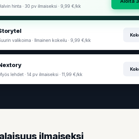
Aloita 
Halvin hinta · 30 pv ilmaiseksi · 9,99 €/kk
Storytel
Koke
Suurin valikoima · Ilmainen kokeilu · 9,99 €/kk
Nextory
Koke
Myös lehdet · 14 pv ilmaiseksi · 11,99 €/kk
alaisuus ilmaiseksi