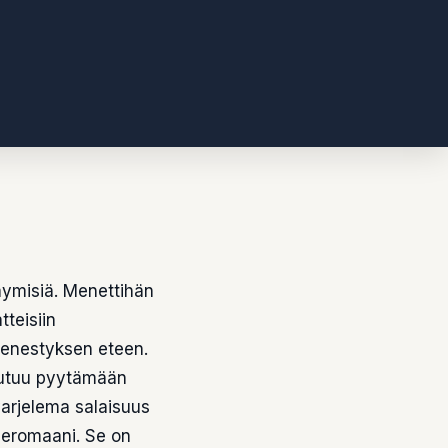
äymisiä. Menettihän
teisiin
menestyksen eteen.
joutuu pyytämään
varjelema salaisuus
hderomaani. Se on