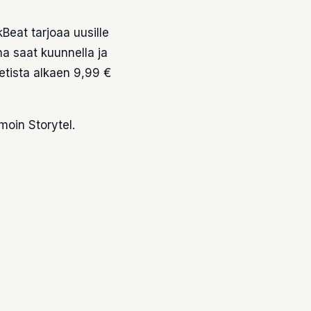
kBeat tarjoaa uusille
a saat kuunnella ja
etista alkaen 9,99 €
moin Storytel.