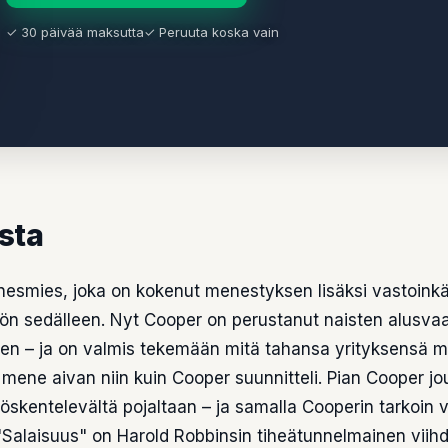
✓ 30 päivää maksutta
✓ Peruuta koska vain
asta
nesmies, joka on kokenut menestyksen lisäksi vastoink
ön sedälleen. Nyt Cooper on perustanut naisten alusvaat
sen – ja on valmis tekemään mitä tahansa yrityksensä 
n mene aivan niin kuin Cooper suunnitteli. Pian Cooper 
öskentelevältä pojaltaan – ja samalla Cooperin tarkoin 
. "Salaisuus" on Harold Robbinsin tiheätunnelmainen vii