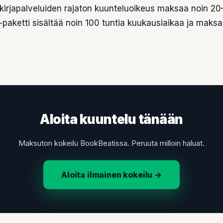
ikirjapalveluiden rajaton kuunteluoikeus maksaa noin 2
-paketti sisältää noin 100 tuntia kuukausiaikaa ja maksa
Aloita kuuntelu tänään
Maksuton kokeilu BookBeatissa. Peruuta milloin haluat.
Aloita ilmainen kokeilu →