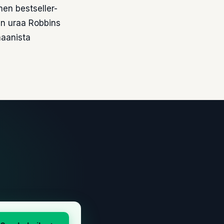
nen bestseller-
jan uraa Robbins
maanista