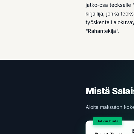
jatko-osa teokselle 
kirjailija, jonka teo
työskenteli elokuva
"Rahantekijä".
Mistä Salai
Aloita maksuton kokei