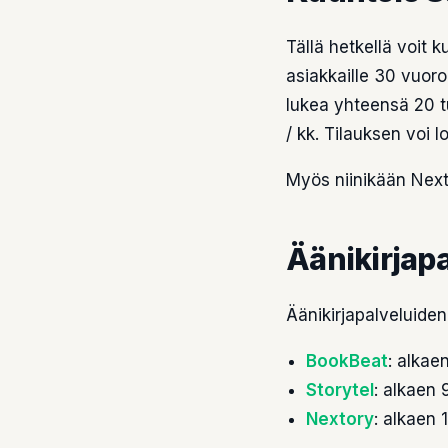
Tällä hetkellä voit 
asiakkaille 30 vuor
lukea yhteensä 20 tu
/ kk. Tilauksen voi 
Myös niinikään Nexto
Äänikirjapa
Äänikirjapalveluiden
BookBeat
: alkae
Storytel
: alkaen 
Nextory
: alkaen 