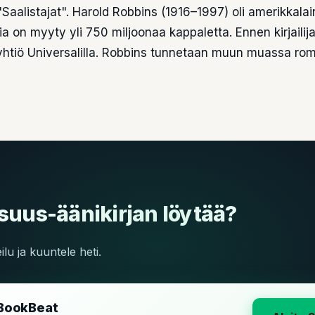
"Saalistajat". Harold Robbins (1916–1997) oli amerikkalai
ksia on myyty yli 750 miljoonaa kappaletta. Ennen kirjaili
yhtiö Universalilla. Robbins tunnetaan muun muassa ro
suus-äänikirjan löytää?
lu ja kuuntele heti.
BookBeat