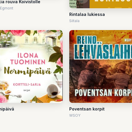
ia rouva Koivistolle
 Egmont
Rintalaa lukiessa
Siltala
ipäivä
Poventsan korpit
WSOY