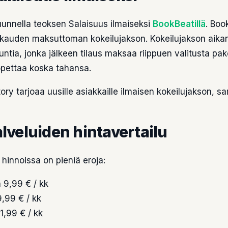
kuunnella teoksen Salaisuus ilmaiseksi
BookBeatillä
. Boo
okauden maksuttoman kokeilujakson. Kokeilujakson aikan
ntia, jonka jälkeen tilaus maksaa riippuen valitusta pak
lopettaa koska tahansa.
ry tarjoaa uusille asiakkaille ilmaisen kokeilujakson, sa
lveluiden hintavertailu
 hinnoissa on pieniä eroja:
n 9,99 € / kk
9,99 € / kk
11,99 € / kk