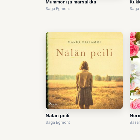
Mummoni ja marsalkka
Kukk
Saga Egmont
Saga
Nälän peili
Norm
Saga Egmont
Bazar