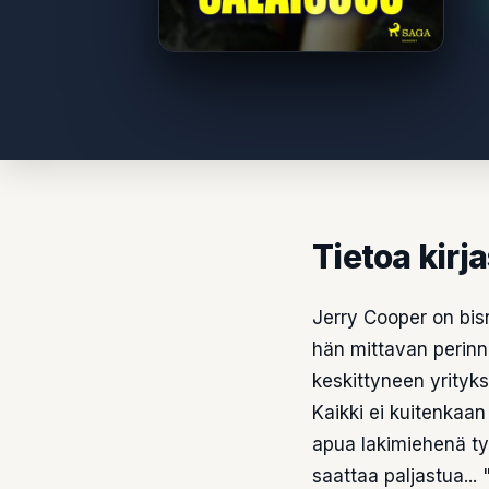
Tietoa kirj
Jerry Cooper on bis
hän mittavan perinn
keskittyneen yrityk
Kaikki ei kuitenkaa
apua lakimiehenä ty
saattaa paljastua..