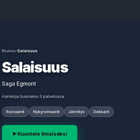
Etusivu
›
Salaisuus
Salaisuus
Saga Egmont
Äänikirja
·
Suomeksi
·
3 palvelussa
Romaanit
Nykyromaanit
Jännitys
Dekkarit
Kuuntele ilmaiseksi