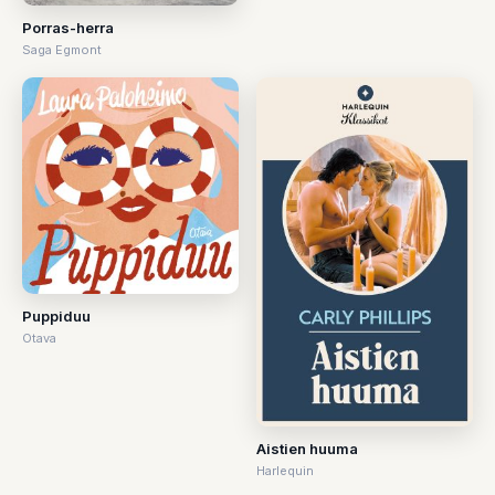
Porras-herra
Saga Egmont
Puppiduu
Otava
Aistien huuma
Harlequin