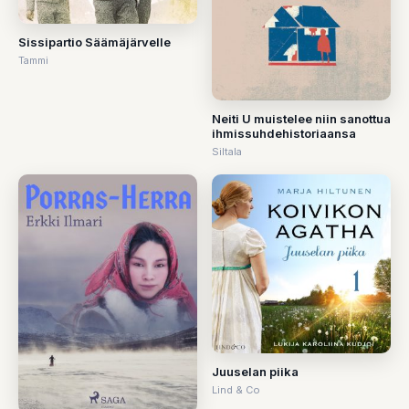
Sissipartio Säämäjärvelle
Tammi
Neiti U muistelee niin sanottua
ihmissuhdehistoriaansa
Siltala
Juuselan piika
Lind & Co