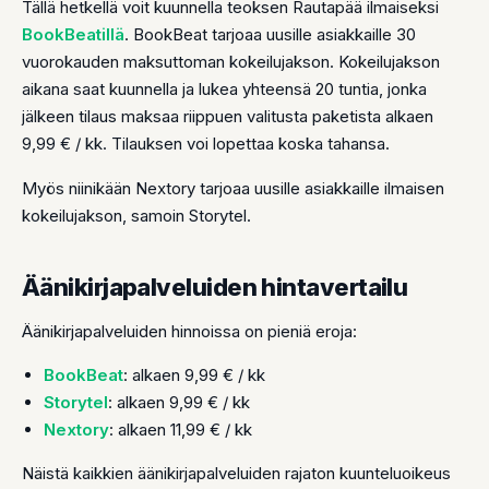
Tällä hetkellä voit kuunnella teoksen Rautapää ilmaiseksi
BookBeatillä
. BookBeat tarjoaa uusille asiakkaille 30
vuorokauden maksuttoman kokeilujakson. Kokeilujakson
aikana saat kuunnella ja lukea yhteensä 20 tuntia, jonka
jälkeen tilaus maksaa riippuen valitusta paketista alkaen
9,99 € / kk. Tilauksen voi lopettaa koska tahansa.
Myös niinikään Nextory tarjoaa uusille asiakkaille ilmaisen
kokeilujakson, samoin Storytel.
Äänikirjapalveluiden hintavertailu
Äänikirjapalveluiden hinnoissa on pieniä eroja:
BookBeat
: alkaen 9,99 € / kk
Storytel
: alkaen 9,99 € / kk
Nextory
: alkaen 11,99 € / kk
Näistä kaikkien äänikirjapalveluiden rajaton kuunteluoikeus