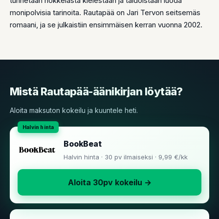
tunnetaan nokkelasta kielestään ja taidoistaan luoda
monipolvisia tarinoita. Rautapää on Jari Tervon seitsemäs
romaani, ja se julkaistiin ensimmäisen kerran vuonna 2002.
Mistä Rautapää-äänikirjan löytää?
Aloita maksuton kokeilu ja kuuntele heti.
BookBeat
Halvin hinta · 30 pv ilmaiseksi · 9,99 €/kk
Aloita 30pv kokeilu →