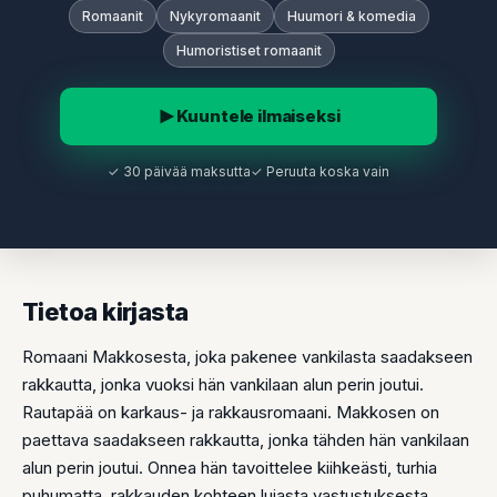
Romaanit
Nykyromaanit
Huumori & komedia
Humoristiset romaanit
Kuuntele ilmaiseksi
✓ 30 päivää maksutta
✓ Peruuta koska vain
Tietoa kirjasta
Romaani Makkosesta, joka pakenee vankilasta saadakseen
rakkautta, jonka vuoksi hän vankilaan alun perin joutui.
Rautapää on karkaus- ja rakkausromaani. Makkosen on
paettava saadakseen rakkautta, jonka tähden hän vankilaan
alun perin joutui. Onnea hän tavoittelee kiihkeästi, turhia
puhumatta, rakkauden kohteen lujasta vastustuksesta