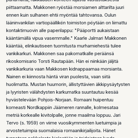
piittaamatta. Makkonen ryöstää morsiamen alttarilta juuri
ennen kuin sulhanen ehtii myöntää tahtovansa. Oulun
lääninvankilan vartiopäällikön toimiston pöytään on liimattu
kontaktimuovin alle paperilappu: "Pääportti aukaistaan
kääntämällä vipua vasemmalle." Kaarle Jalmari Makkonen
kääntää, elinkautiseen tuomitusta murhamiehestä tulee
vankikarkuri. Makkonen saa pakomatkalle peräänsä
rikoskomisario Torsti Rautapään. Hän ei niinkään jäljitä
vankikarkuria vaan Makkosen kidnappaamaa morsianta.
Nainen ei kiinnosta häntä viran puolesta, vaan siitä
huolimatta. Mustan huumorin, ällistyttävien äkkipysäytysten
ja lyyristen välähdysten karkumatka suuntautuu kesää
hyvästelevään Pohjois-Norjaan. Romaani huipentuu
komeasti Nordkappiin Jäämeren rannalle, kolmesataa
metriä korkealle kivitolpalle, jonne maailma loppuu. Jari
Tervo (s. 1959) on viime vuosikymmenten luetuimpia ja
arvostetuimpia suomalaisia romaanikirjailijoita. Hänet