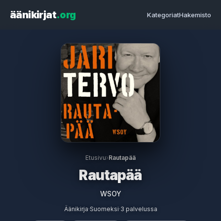
äänikirjat
.org
Kategoriat
Hakemisto
Etusivu
›
Rautapää
Rautapää
WSOY
Äänikirja
·
Suomeksi
·
3 palvelussa