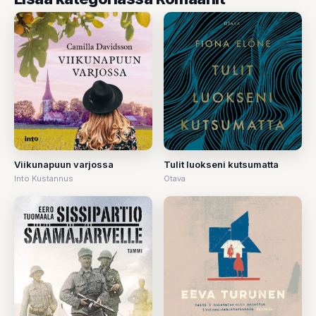
Viikunapuun varjossa
Tulit luokseni kutsumatta
Into Kustannus
Otava