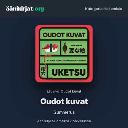
äänikirjat
.org
Kategoriat
Hakemisto
Etusivu
›
Oudot kuvat
Oudot kuvat
Gummerus
Äänikirja
·
Suomeksi
·
2 palvelussa