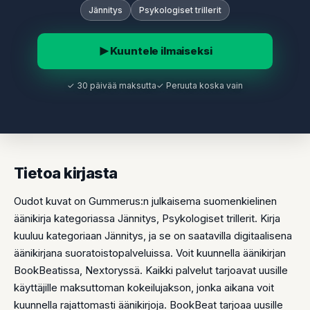
Jännitys
Psykologiset trillerit
Kuuntele ilmaiseksi
✓ 30 päivää maksutta
✓ Peruuta koska vain
Tietoa kirjasta
Oudot kuvat on Gummerus:n julkaisema suomenkielinen
äänikirja kategoriassa Jännitys, Psykologiset trillerit. Kirja
kuuluu kategoriaan Jännitys, ja se on saatavilla digitaalisena
äänikirjana suoratoistopalveluissa. Voit kuunnella äänikirjan
BookBeatissa, Nextoryssä. Kaikki palvelut tarjoavat uusille
käyttäjille maksuttoman kokeilujakson, jonka aikana voit
kuunnella rajattomasti äänikirjoja. BookBeat tarjoaa uusille