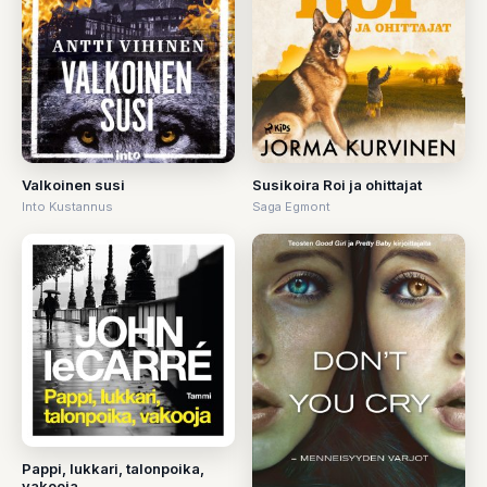
Valkoinen susi
Susikoira Roi ja ohittajat
Into Kustannus
Saga Egmont
Pappi, lukkari, talonpoika,
vakooja