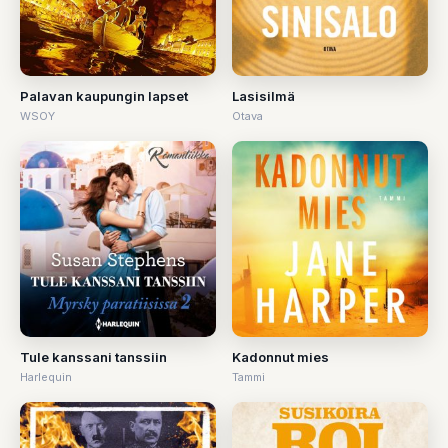
Palavan kaupungin lapset
Lasisilmä
WSOY
Otava
Tule kanssani tanssiin
Kadonnut mies
Harlequin
Tammi