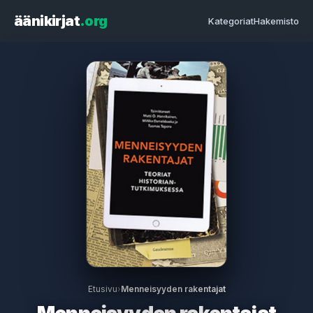
äänikirjat
.org
Kategoriat
Hakemisto
Etusivu
›
Menneisyyden rakentajat