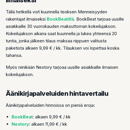
Tällä hetkellä voit kuunnella teoksen Menneisyyden
rakentajat ilmaiseksi
BookBeatillä
. BookBeat tarjoaa uusille
asiakkaille 30 vuorokauden maksuttoman kokeilujakson.
Kokeilujakson aikana saat kuunnella ja lukea yhteensä 20
tuntia, jonka jälkeen tilaus maksaa riippuen valitusta
paketista alkaen 9,99 € / kk. Tilauksen voi lopettaa koska
tahansa.
Myös niinikään Nextory tarjoaa uusille asiakkaille ilmaisen
kokeilujakson.
Äänikirjapalveluiden hintavertailu
Äänikirjapalveluiden hinnoissa on pieniä eroja:
BookBeat
: alkaen 9,99 € / kk
Nextory
: alkaen 11,99 € / kk