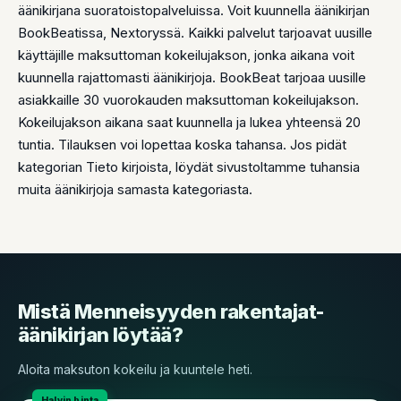
äänikirjana suoratoistopalveluissa. Voit kuunnella äänikirjan
BookBeatissa, Nextoryssä. Kaikki palvelut tarjoavat uusille
käyttäjille maksuttoman kokeilujakson, jonka aikana voit
kuunnella rajattomasti äänikirjoja. BookBeat tarjoaa uusille
asiakkaille 30 vuorokauden maksuttoman kokeilujakson.
Kokeilujakson aikana saat kuunnella ja lukea yhteensä 20
tuntia. Tilauksen voi lopettaa koska tahansa. Jos pidät
kategorian Tieto kirjoista, löydät sivustoltamme tuhansia
muita äänikirjoja samasta kategoriasta.
Mistä Menneisyyden rakentajat-
äänikirjan löytää?
Aloita maksuton kokeilu ja kuuntele heti.