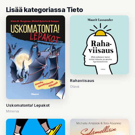
Lisää kategoriassa Tieto
Rahaviisaus
Otava
Uskomatonta! Lepakot
Minerva