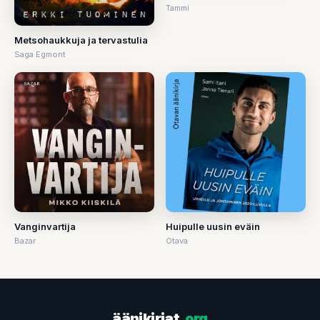
Tammi
Metsohaukkuja ja tervastulia
Saga Egmont
Vanginvartija
Huipulle uusin eväin
Bazar
Otava
äänikirjat
.org