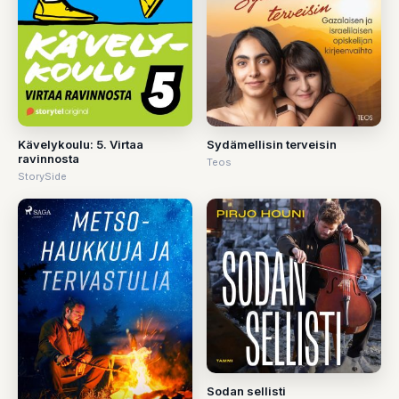
Kävelykoulu: 5. Virtaa
Sydämellisin terveisin
ravinnosta
Teos
StorySide
Sodan sellisti