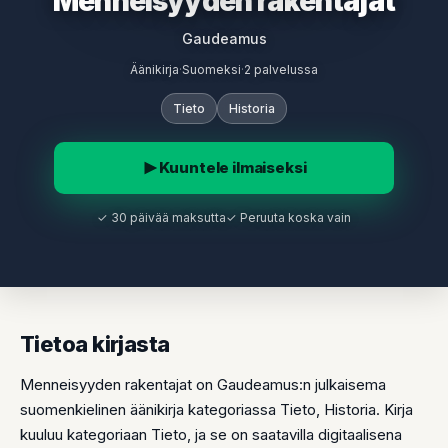
Menneisyyden rakentajat
Gaudeamus
Äänikirja
·
Suomeksi
·
2 palvelussa
Tieto
Historia
Kuuntele ilmaiseksi
✓ 30 päivää maksutta
✓ Peruuta koska vain
Tietoa kirjasta
Menneisyyden rakentajat on Gaudeamus:n julkaisema
suomenkielinen äänikirja kategoriassa Tieto, Historia. Kirja
kuuluu kategoriaan Tieto, ja se on saatavilla digitaalisena