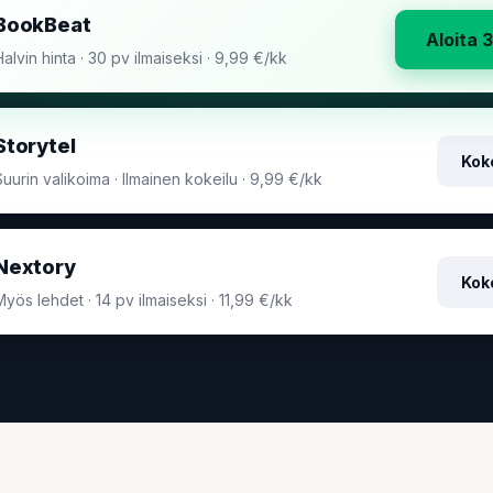
BookBeat
Aloita 
Halvin hinta · 30 pv ilmaiseksi · 9,99 €/kk
Storytel
Koke
Suurin valikoima · Ilmainen kokeilu · 9,99 €/kk
Nextory
Koke
Myös lehdet · 14 pv ilmaiseksi · 11,99 €/kk