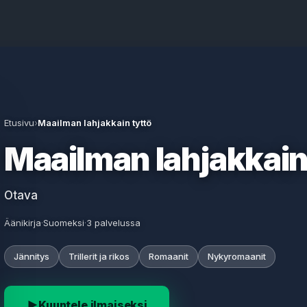
Etusivu
›
Maailman lahjakkain tyttö
Maailman lahjakkain
Otava
Äänikirja
·
Suomeksi
·
3 palvelussa
Jännitys
Trillerit ja rikos
Romaanit
Nykyromaanit
Kuuntele ilmaiseksi