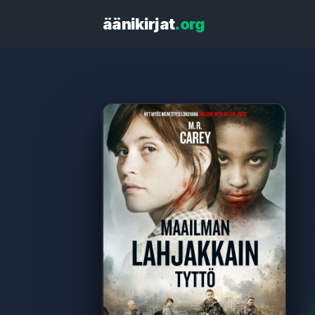
äänikirjat
.org