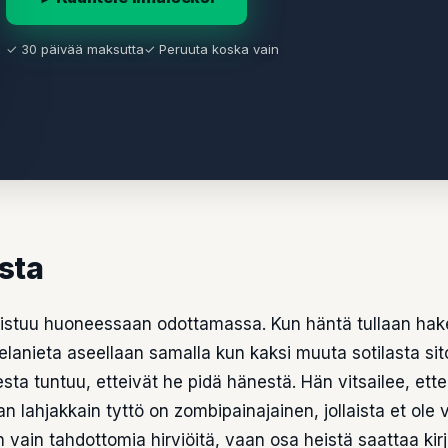
✓ 30 päivää maksutta
✓ Peruuta koska vain
asta
istuu huoneessaan odottamassa. Kun häntä tullaan ha
elanieta aseellaan samalla kun kaksi muuta sotilasta sit
esta tuntuu, etteivät he pidä hänestä. Hän vitsailee, ett
n lahjakkain tyttö on zombipainajainen, jollaista et ole v
 vain tahdottomia hirviöitä, vaan osa heistä saattaa kirj