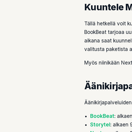
Kuuntele M
Tällä hetkellä voit 
BookBeat tarjoaa uu
aikana saat kuunnell
valitusta paketista 
Myös niinikään Nexto
Äänikirjapa
Äänikirjapalveluiden
BookBeat
: alkae
Storytel
: alkaen 