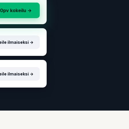
30pv kokeilu →
ile ilmaiseksi →
ile ilmaiseksi →