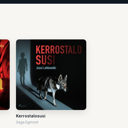
Kerrostalosusi
Saga Egmont