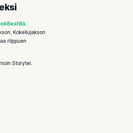
eksi
okBeatillä
.
kson. Kokeilujakson
saa riippuen
.
moin Storytel.