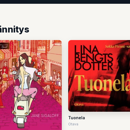
ännitys
Tuonela
Otava