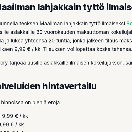
aailman lahjakkain tyttö ilmais
kuunnella teoksen Maailman lahjakkain tyttö ilmaiseksi
Bo
sille asiakkaille 30 vuorokauden maksuttoman kokeiluja
a ja lukea yhteensä 20 tuntia, jonka jälkeen tilaus mak
alkaen 9,99 € / kk. Tilauksen voi lopettaa koska tahansa
ry tarjoaa uusille asiakkaille ilmaisen kokeilujakson, sa
lveluiden hintavertailu
 hinnoissa on pieniä eroja:
n 9,99 € / kk
9,99 € / kk