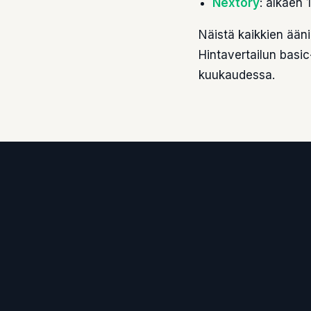
Nextory
: alkaen 
Näistä kaikkien ään
Hintavertailun basic
kuukaudessa.