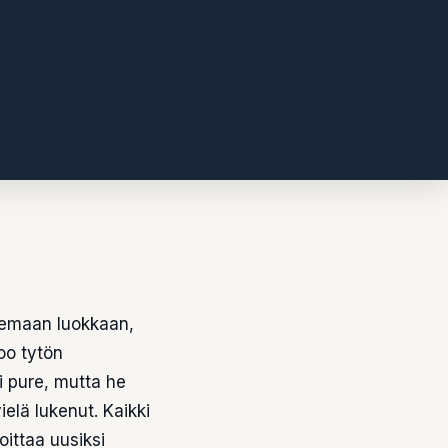
kemaan luokkaan,
oo tytön
ei pure, mutta he
ielä lukenut. Kaikki
oittaa uusiksi