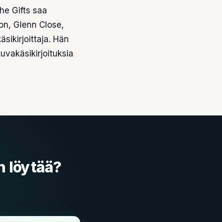
he Gifts saa
on, Glenn Close,
äsikirjoittaja. Hän
kuvakäsikirjoituksia
n löytää?