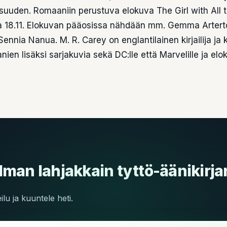
suuden. Romaaniin perustuva elokuva The Girl with All t
a 18.11. Elokuvan pääosissa nähdään mm. Gemma Artert
ennia Nanua. M. R. Carey on englantilainen kirjailija ja k
nien lisäksi sarjakuvia sekä DC:lle että Marvelille ja elo
man lahjakkain tyttö-äänikirja
lu ja kuuntele heti.