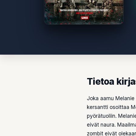
Tietoa kirj
Joka aamu Melanie 
kersantti osoittaa M
pyörätuoliin. Melani
eivät naura. Maailma
zombit eivät olekaan