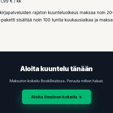
11,99 € / kk
ikirjapalveluiden rajaton kuunteluoikeus maksaa noin 2
-paketti sisältää noin 100 tuntia kuukausiaikaa ja maksa
Aloita kuuntelu tänään
Maksuton kokeilu BookBeatissa. Peruuta milloin haluat.
Aloita ilmainen kokeilu →