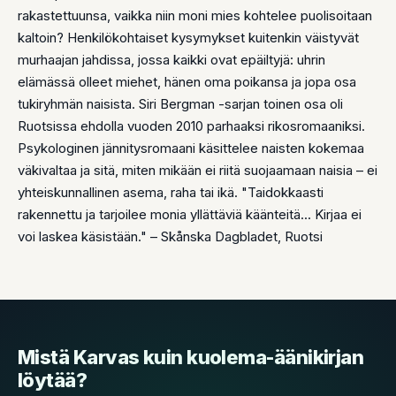
rakastettuunsa, vaikka niin moni mies kohtelee puolisoitaan
kaltoin? Henkilökohtaiset kysymykset kuitenkin väistyvät
murhaajan jahdissa, jossa kaikki ovat epäiltyjä: uhrin
elämässä olleet miehet, hänen oma poikansa ja jopa osa
tukiryhmän naisista. Siri Bergman -sarjan toinen osa oli
Ruotsissa ehdolla vuoden 2010 parhaaksi rikosromaaniksi.
Psykologinen jännitysromaani käsittelee naisten kokemaa
väkivaltaa ja sitä, miten mikään ei riitä suojaamaan naisia – ei
yhteiskunnallinen asema, raha tai ikä. "Taidokkaasti
rakennettu ja tarjoilee monia yllättäviä käänteitä... Kirjaa ei
voi laskea käsistään." – Skånska Dagbladet, Ruotsi
Mistä Karvas kuin kuolema-äänikirjan
löytää?