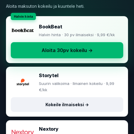
Aloita maksuton kokeilu ja kuuntele heti.
BookBeat
Halvin hinta · 30 pv ilmaiseksi · 9,99 €/kk
Aloita 30pv kokeilu →
Storytel
Suurin valikoima · Ilmainen kokeilu · 9,99
€/kk
Kokeile ilmaiseksi →
Nextory