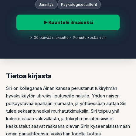
Jännitys
Psykologiset trillerit
Kuuntele ilmaiseksi
✓ 30 päivää maksutta
✓ Peruuta koska vain
Tietoa kirjasta
Siri on kollegansa Ainan kanssa perustanut tukiryhmän
hyväksikäytön uhreiksi joutuneille naisille. Yhden naisen
poikaystävää epäillään murhasta, ja yrittäessään auttaa Siri
tulee sekaantuneeksi murhatutkimuksiin. Siri toipuu yhä
kokemastaan väkivallasta, ja tukiryhmän intensiiviset
keskustelut saavat raskaana olevan Sirin kyseenalaistamaan
oman parisuhteensa. Voiko hän todella luottaa