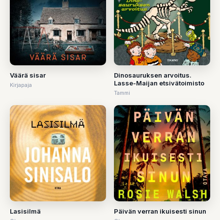
Väärä sisar
Dinosauruksen arvoitus.
Lasse-Maijan etsivätoimisto
Kirjapaja
Tammi
Lasisilmä
Päivän verran ikuisesti sinun