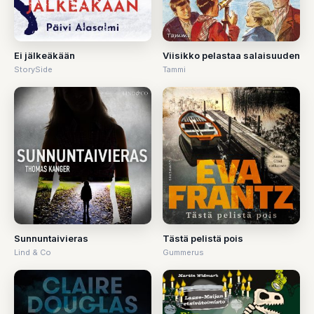
Ei jälkeäkään
Viisikko pelastaa salaisuuden
StorySide
Tammi
Sunnuntaivieras
Tästä pelistä pois
Lind & Co
Gummerus