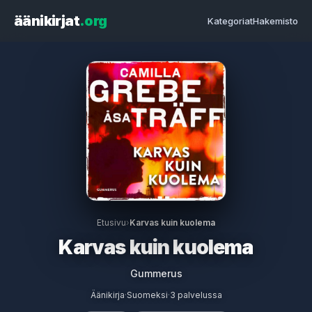
äänikirjat
.org
Kategoriat
Hakemisto
Etusivu
›
Karvas kuin kuolema
Karvas kuin kuolema
Gummerus
Äänikirja
·
Suomeksi
·
3 palvelussa