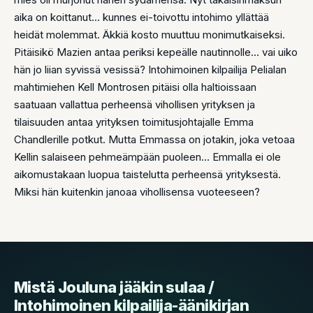
aika on koittanut… kunnes ei-toivottu intohimo yllättää
heidät molemmat. Äkkiä kosto muuttuu monimutkaiseksi.
Pitäisikö Mazien antaa periksi kepeälle nautinnolle… vai uiko
hän jo liian syvissä vesissä? Intohimoinen kilpailija Pelialan
mahtimiehen Kell Montrosen pitäisi olla haltioissaan
saatuaan vallattua perheensä vihollisen yrityksen ja
tilaisuuden antaa yrityksen toimitusjohtajalle Emma
Chandlerille potkut. Mutta Emmassa on jotakin, joka vetoaa
Kellin salaiseen pehmeämpään puoleen… Emmalla ei ole
aikomustakaan luopua taistelutta perheensä yrityksestä.
Miksi hän kuitenkin janoaa vihollisensa vuoteeseen?
Mistä Jouluna jääkin sulaa /
Intohimoinen kilpailija-äänikirjan