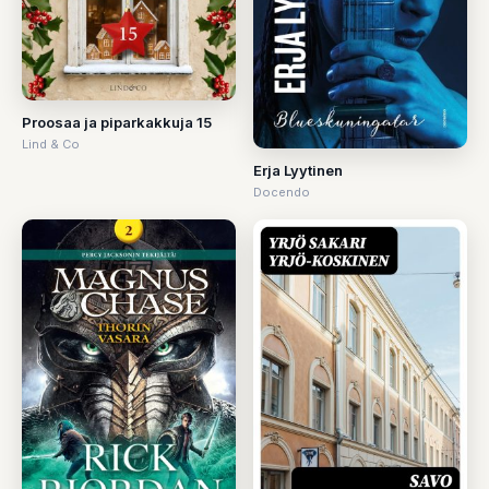
Proosaa ja piparkakkuja 15
Lind & Co
Erja Lyytinen
Docendo