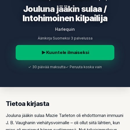
Jouluna jääkin sulaa /
Intohimoinen kilpailija
Harlequin
Äänikirja
·
Suomeksi
·
3 palvelussa
Kuuntele ilmaiseksi
✓ 30 päivää maksutta
✓ Peruuta koska vain
Tietoa kirjasta
Jouluna jääkin sulaa Mazie Tarleton oli ehdottoman immuuni
J. B. Vaughanin viehätysvoimalle – oli ollut siitä lähtien, kun
mies oli murjonut hänen sydämensä. Nyt takaisinmaksun