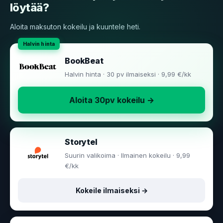
löytää?
Aloita maksuton kokeilu ja kuuntele heti.
BookBeat
Halvin hinta · 30 pv ilmaiseksi · 9,99 €/kk
Aloita 30pv kokeilu →
Storytel
Suurin valikoima · Ilmainen kokeilu · 9,99
€/kk
Kokeile ilmaiseksi →