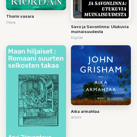
Thorin vasara
Otava
Savo ja Savonlinna: Utukuvia
muinaisuudesta
DigiCat
Aika armahtaa
WSOY