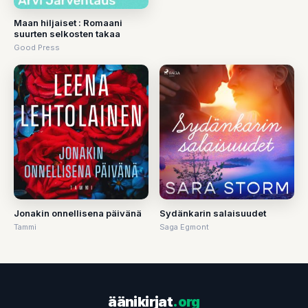
Maan hiljaiset : Romaani
suurten selkosten takaa
Good Press
Jonakin onnellisena päivänä
Sydänkarin salaisuudet
Tammi
Saga Egmont
äänikirjat
.org