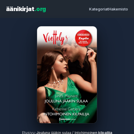
äänikirjat
.org
Kategoriat
Hakemisto
Etusivu
›
Jouluna jääkin sulaa / Intohimoinen kilpailija