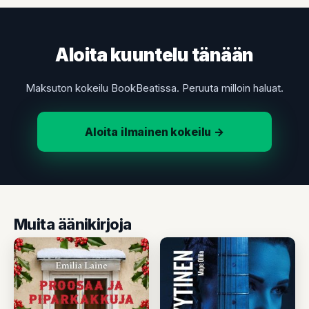
Aloita kuuntelu tänään
Maksuton kokeilu BookBeatissa. Peruuta milloin haluat.
Aloita ilmainen kokeilu →
Muita äänikirjoja