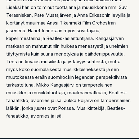
Lisäksi hän on toiminut tuottajana ja muusikkona mm. Suvi
Teräsniskan, Pate Mustajärven ja Anna Erikssonin levyillä ja
kiertänyt maailmaa Anssi Tikanmäki Film Orchestran
jäsenenä. Hänet tunnetaan myös sovittajana,
kapellimestarina ja Beatles-asiantuntijana. Kangasjärven
matkaan on mahtunut niin huikeaa menestystä ja unelmien
täyttymistä kuin suuria menetyksiä ja päihderiippuvuutta.
Teos on kuvaus musiikista ja ystävyyssuhteista, mutta
myös koko suomalaisesta musiikkibisneksestä ja sen
muutoksesta erään suomirockin legendan perspektiivistä
tarkasteltuna. Mikko Kangasjärvi on tamperelainen
muusikko ja musiikkituottaja, maailmanmatkaaja, Beatles-
fanaatikko, aviomies ja isä. Jukka Poijärvi on tamperelainen
lääkäri, jonka juuret ovat Porissa. Musiikintekijä, Beatles-
fanaatikko, aviomies ja isä.