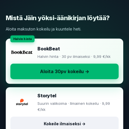
Mistä Jäin yöksi-äänikirjan löytää?
Aloita maksuton kokeilu ja kuuntele heti.
BookBeat
Halvin hinta · 30 pv ilmaiseksi · 9,99 €/kk
Aloita 30pv kokeilu →
Storytel
Suurin valikoima · Ilmainen kokeilu · 9,99
€/kk
Kokeile ilmaiseksi →