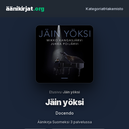
äänikirjat
.org
Kategoriat
Hakemisto
Etusivu
›
Jäin yöksi
Jäin yöksi
Docendo
Äänikirja
·
Suomeksi
·
3 palvelussa