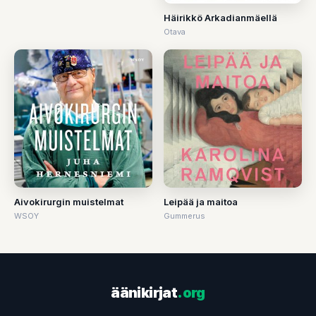
Häirikkö Arkadianmäellä
Otava
Aivokirurgin muistelmat
Leipää ja maitoa
WSOY
Gummerus
äänikirjat
.org