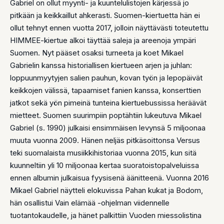
Gabriel on ollut myynti- ja kuuntelulistojen kärjessä jo
pitkään ja keikkaillut ahkerasti. Suomen-kiertuetta hän ei
ollut tehnyt ennen vuotta 2017, jolloin näyttävästi toteutettu
HIMMEE-kiertue alkoi täyttää saleja ja areenoja ympäri
Suomen. Nyt pääset osaksi turneeta ja koet Mikael
Gabrielin kanssa historiallisen kiertueen arjen ja juhlan:
loppuunmyytyjen salien pauhun, kovan työn ja lepopäivät
keikkojen välissä, tapaamiset fanien kanssa, konserttien
jatkot sekä yön pimeinä tunteina kiertuebussissa heräävät
mietteet. Suomen suurimpiin poptähtiin lukeutuva Mikael
Gabriel (s. 1990) julkaisi ensimmäisen levynsä 5 miljoonaa
muuta vuonna 2009. Hänen neljäs pitkäsoittonsa Versus
teki suomalaista musiikkihistoriaa vuonna 2015, kun sitä
kuunneltiin yli 10 miljoonaa kertaa suoratoistopalveluissa
ennen albumin julkaisua fyysisenä äänitteenä. Vuonna 2016
Mikael Gabriel näytteli elokuvissa Pahan kukat ja Bodom,
hän osallistui Vain elämää -ohjelman viidennelle
tuotantokaudelle, ja hänet palkittiin Vuoden miessolistina