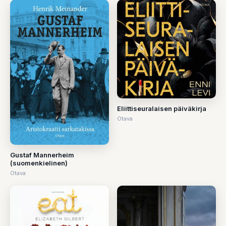
Eliittiseuralaisen päiväkirja
Otava
Gustaf Mannerheim
(suomenkielinen)
Otava