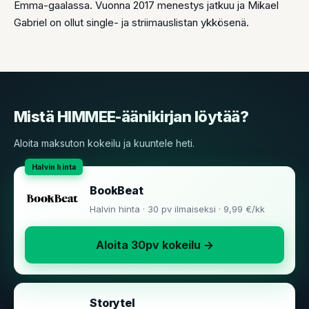
Emma-gaalassa. Vuonna 2017 menestys jatkuu ja Mikael
Gabriel on ollut single- ja striimauslistan ykkösenä.
Mistä HIMMEE-äänikirjan löytää?
Aloita maksuton kokeilu ja kuuntele heti.
BookBeat
Halvin hinta · 30 pv ilmaiseksi · 9,99 €/kk
Aloita 30pv kokeilu →
Storytel