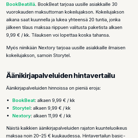
BookBeatillä
. BookBeat tarjoaa uusille asiakkaille 30
vuorokauden maksuttoman kokeilujakson. Kokeilujakson
aikana saat kuunnella ja lukea yhteensä 20 tuntia, jonka
jälkeen tilaus maksaa riippuen valitusta paketista alkaen
9,99 € / kk. Tilauksen voi lopettaa koska tahansa.
Myös niinikään Nextory tarjoaa uusille asiakkaille ilmaisen
kokeilujakson, samoin Storytel.
Äänikirjapalveluiden hintavertailu
Äänikirjapalveluiden hinnoissa on pieniä eroja:
BookBeat
: alkaen 9,99 € / kk
Storytel
: alkaen 9,99 € / kk
Nextory
: alkaen 11,99 € / kk
Näistä kaikkien äänikirjapalveluiden rajaton kuunteluoikeus
maksaa noin 20–25 € kuukaudessa. Hintavertailun basic-