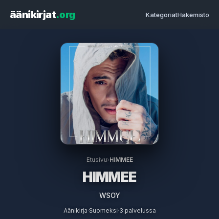
äänikirjat
.org
Kategoriat
Hakemisto
Etusivu
›
HIMMEE
HIMMEE
WSOY
Äänikirja
·
Suomeksi
·
3 palvelussa