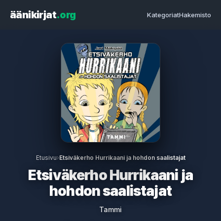
äänikirjat
.org
Kategoriat
Hakemisto
Etusivu
›
Etsiväkerho Hurrikaani ja hohdon saalistajat
Etsiväkerho Hurrikaani ja
hohdon saalistajat
Tammi