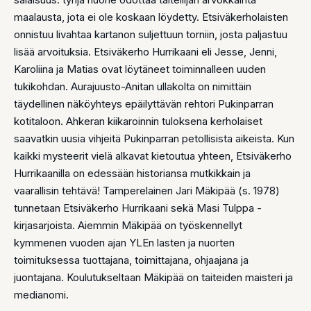
maalausta, jota ei ole koskaan löydetty. Etsiväkerholaisten
onnistuu livahtaa kartanon suljettuun torniin, josta paljastuu
lisää arvoituksia. Etsiväkerho Hurrikaani eli Jesse, Jenni,
Karoliina ja Matias ovat löytäneet toiminnalleen uuden
tukikohdan. Aurajuusto-Anitan ullakolta on nimittäin
täydellinen näköyhteys epäilyttävän rehtori Pukinparran
kotitaloon. Ahkeran kiikaroinnin tuloksena kerholaiset
saavatkin uusia vihjeitä Pukinparran petollisista aikeista. Kun
kaikki mysteerit vielä alkavat kietoutua yhteen, Etsiväkerho
Hurrikaanilla on edessään historiansa mutkikkain ja
vaarallisin tehtävä! Tamperelainen Jari Mäkipää (s. 1978)
tunnetaan Etsiväkerho Hurrikaani sekä Masi Tulppa -
kirjasarjoista. Aiemmin Mäkipää on työskennellyt
kymmenen vuoden ajan YLEn lasten ja nuorten
toimituksessa tuottajana, toimittajana, ohjaajana ja
juontajana. Koulutukseltaan Mäkipää on taiteiden maisteri ja
medianomi.