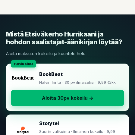
Mistä Etsiväkerho Hurrikaani ja
hohdon saalistajat-äänikirjan löytää?
Aloita maksuton kokeilu ja kuuntele heti.
BookBeat
Halvin hinta · 30 pv ilmaiseksi · 9,99 €/kk
Aloita 30pv kokeilu →
Storytel
Suurin valikoima · Ilmainen kokeilu · 9,99