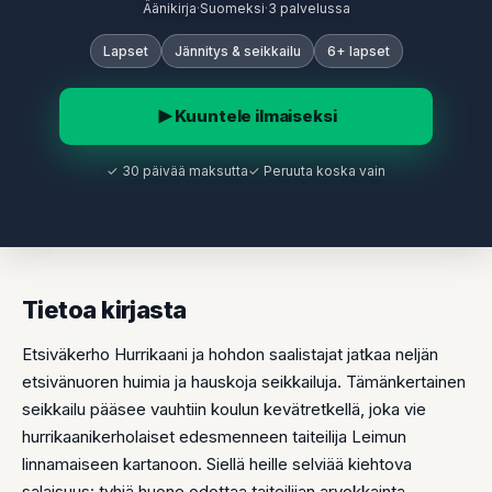
Äänikirja
·
Suomeksi
·
3 palvelussa
Lapset
Jännitys & seikkailu
6+ lapset
Kuuntele ilmaiseksi
✓ 30 päivää maksutta
✓ Peruuta koska vain
Tietoa kirjasta
Etsiväkerho Hurrikaani ja hohdon saalistajat jatkaa neljän
etsivänuoren huimia ja hauskoja seikkailuja. Tämänkertainen
seikkailu pääsee vauhtiin koulun kevätretkellä, joka vie
hurrikaanikerholaiset edesmenneen taiteilija Leimun
linnamaiseen kartanoon. Siellä heille selviää kiehtova
salaisuus: tyhjä huone odottaa taiteilijan arvokkainta