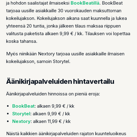
ja hohdon saalistajat ilmaiseksi
BookBeatillä
. BookBeat
tarjoaa uusille asiakkaille 30 vuorokauden maksuttoman
kokeilujakson. Kokeilujakson aikana saat kuunnella ja lukea
yhteensä 20 tuntia, jonka jälkeen tilaus maksaa riippuen
valitusta paketista alkaen 9,99 € / kk. Tilauksen voi lopettaa
koska tahansa.
Myös niinikään Nextory tarjoaa uusille asiakkaille ilmaisen
kokeilujakson, samoin Storytel.
Äänikirjapalveluiden hintavertailu
Äänikirjapalveluiden hinnoissa on pieniä eroja:
BookBeat
: alkaen 9,99 € / kk
Storytel
: alkaen 9,99 € / kk
Nextory
: alkaen 11,99 € / kk
Näistä kaikkien äänikirjapalveluiden rajaton kuunteluoikeus