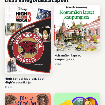
Lisää kategoriassa Lapset
Koiramäen lapset
kaupungissa
Otava
High School Musical. East
High'n vuosikirja
Tammi