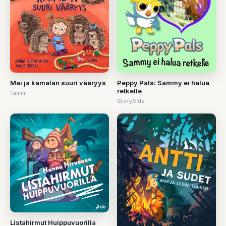
Mai ja kamalan suuri vääryys
Peppy Pals: Sammy ei halua
retkelle
Tammi
StorySide
Listahirmut Huippuvuorilla